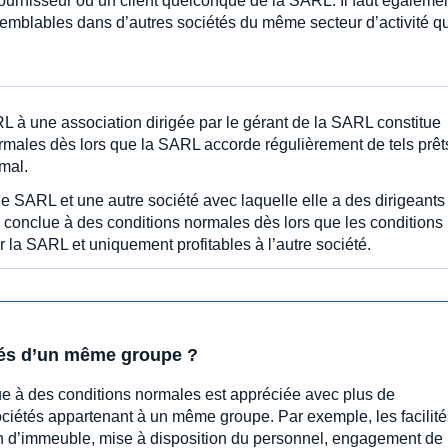
n fournisseur ou un client quelconque de la SARL. Il faut égaleme
semblables dans d’autres sociétés du même secteur d’activité q
ARL à une association dirigée par le gérant de la SARL constitue
rmales dès lors que la SARL accorde régulièrement de tels prêt
rmal.
e SARL et une autre société avec laquelle elle a des dirigeants
conclue à des conditions normales dès lors que les conditions
 la SARL et uniquement profitables à l’autre société.
tés d’un même groupe ?
lue à des conditions normales est appréciée avec plus de
sociétés appartenant à un même groupe. Par exemple, les facilité
ion d’immeuble, mise à disposition du personnel, engagement de