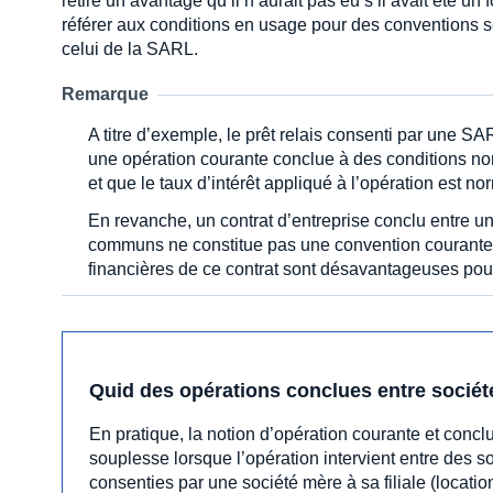
retiré un avantage qu’il n’aurait pas eu s’il avait été u
référer aux conditions en usage pour des conventions 
celui de la SARL.
Remarque
A titre d’exemple, le prêt relais consenti par une S
une opération courante conclue à des conditions no
et que le taux d’intérêt appliqué à l’opération est no
En revanche, un contrat d’entreprise conclu entre un
communs ne constitue pas une convention courante 
financières de ce contrat sont désavantageuses pour
Quid des opérations conclues entre socié
En pratique, la notion d’opération courante et conc
souplesse lorsque l’opération intervient entre des 
consenties par une société mère à sa filiale (locat