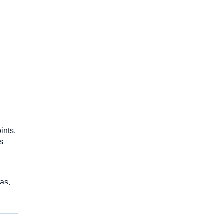
ints,
s
as,