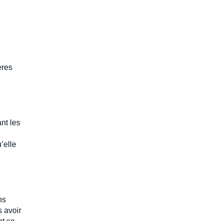
ères
nt les
’elle
ns
s avoir