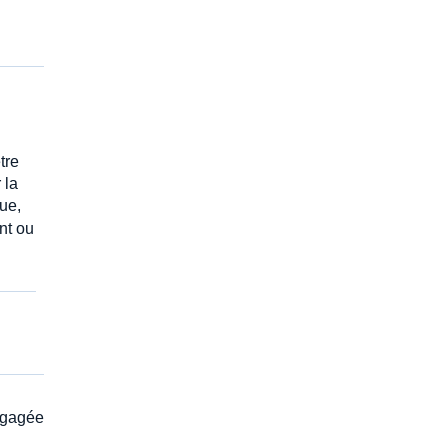
tre
 la
que,
ant ou
engagée