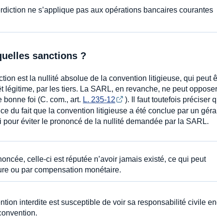
terdiction ne s’applique pas aux opérations bancaires courantes
quelles sanctions ?
ion est la nullité absolue de la convention litigieuse, qui peut ê
êt légitime, par les tiers. La SARL, en revanche, ne peut opposer
e bonne foi (C. com., art.
L. 235-12
). Il faut toutefois préciser 
ance du fait que la convention litigieuse a été conclue par un gér
oi pour éviter le prononcé de la nullité demandée par la SARL.
noncée, celle-ci est réputée n’avoir jamais existé, ce qui peut
nature ou par compensation monétaire.
ention interdite est susceptible de voir sa responsabilité civile 
convention.