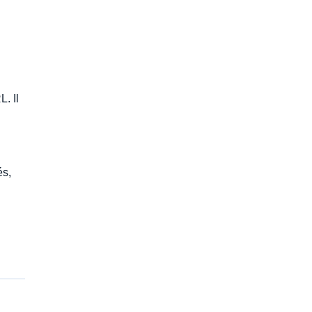
. Il
és,