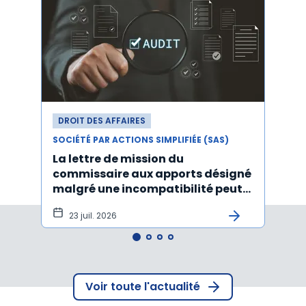
DROIT DES AFFAIRES
DROI
SOCIÉTÉ PAR ACTIONS SIMPLIFIÉE (SAS)
SOCIÉT
La lettre de mission du
Décr
commissaire aux apports désigné
d'act
malgré une incompatibilité peut
l'An
être annulée
23 juil. 2026
19
Voir toute l'actualité