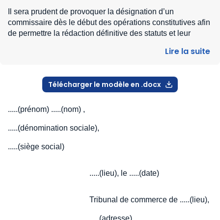
Il sera prudent de provoquer la désignation d’un
commissaire dès le début des opérations constitutives afin
de permettre la rédaction définitive des statuts et leur
approbation, constatée par la signature des associés.
Lire la suite
Dans les statuts, en effet, doit figurer l’évaluation des
apports en nature, d’après le rapport du commissaire aux
apports annexé (v. l’étude Apports) .
Télécharger le modèle en .docx
.....(prénom) .....(nom) ,
.....(dénomination sociale),
.....(siège social)
.....(lieu), le .....(date)
Tribunal de commerce de .....(lieu),
.....(adresse)