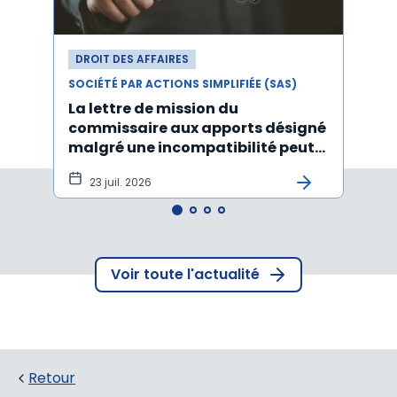
DROIT DES AFFAIRES
DROI
SOCIÉTÉ PAR ACTIONS SIMPLIFIÉE (SAS)
SOCIÉT
La lettre de mission du
Décr
commissaire aux apports désigné
d'act
malgré une incompatibilité peut
l'An
être annulée
23 juil. 2026
19
Voir toute l'actualité
Retour