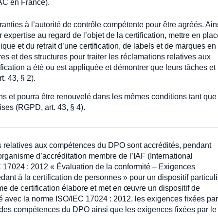
AC en France).
anties à l’autorité de contrôle compétente pour être agréés. Ainsi
xpertise au regard de l’objet de la certification, mettre en pla
ue et du retrait d’une certification, de labels et de marques en
s et des structures pour traiter les réclamations relatives aux
tification a été ou est appliquée et démontrer que leurs tâches et
. 43, § 2).
ns et pourra être renouvelé dans les mêmes conditions tant que
ises (RGPD, art. 43, § 4).
ons relatives aux compétences du DPO sont accrédités, pendant
organisme d’accréditation membre de l’IAF (International
 17024 : 2012 « Évaluation de la conformité – Exigences
ant à la certification de personnes » pour un dispositif particuli
sme de certification élabore et met en œuvre un dispositif de
té avec la norme ISO/IEC 17024 : 2012, les exigences fixées par
n des compétences du DPO ainsi que les exigences fixées par le