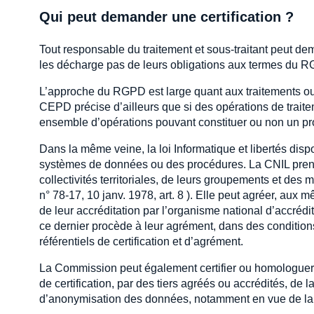
Qui peut demander une certification ?
Tout responsable du traitement et sous-traitant peut dema
les décharge pas de leurs obligations aux termes du RG
L’approche du RGPD est large quant aux traitements ou act
CEPD précise d’ailleurs que si des opérations de traitem
ensemble d’opérations pouvant constituer ou non un produ
Dans la même veine, la loi Informatique et libertés disp
systèmes de données ou des procédures. La CNIL prend e
collectivités territoriales, de leurs groupements et des 
n° 78-17, 10 janv. 1978, art. 8 ). Elle peut agréer, aux 
de leur accréditation par l’organisme national d’accré
ce dernier procède à leur agrément, dans des condition
référentiels de certification et d’agrément.
La Commission peut également certifier ou homologuer e
de certification, par des tiers agréés ou accrédités, de l
d’anonymisation des données, notamment en vue de la ré