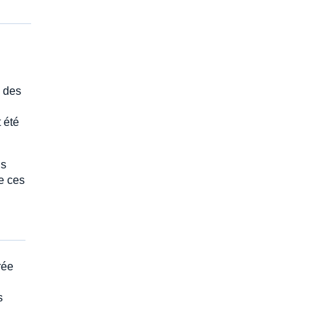
n des
 été
ls
de ces
rée
s