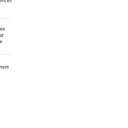
tences
ire
at
ue
vrent