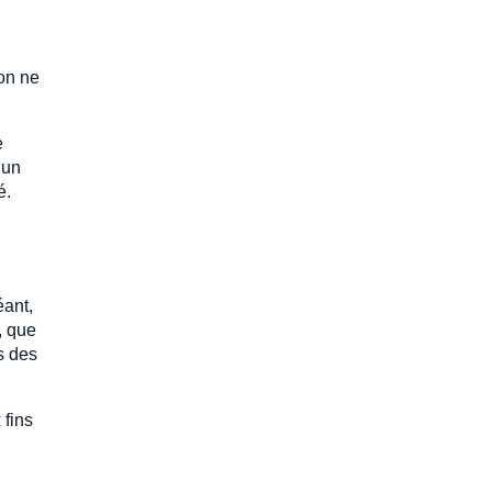
ion ne
e
’un
é.
éant,
, que
s des
 fins