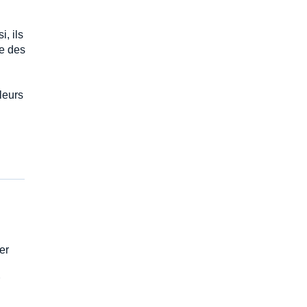
, ils
ce des
 leurs
er