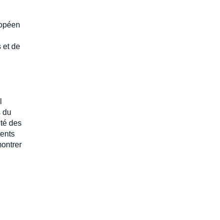
ropéen
 et de
l
s du
ité des
ments
ontrer