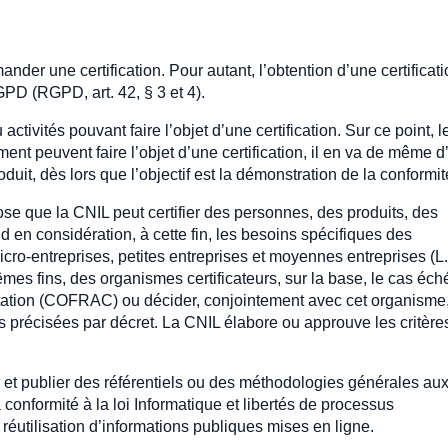
nder une certification. Pour autant, l’obtention d’une certificat
PD (RGPD, art. 42, § 3 et 4).
ivités pouvant faire l’objet d’une certification. Sur ce point, l
ent peuvent faire l’objet d’une certification, il en va de même d
it, dès lors que l’objectif est la démonstration de la conformit
ose que la CNIL peut certifier des personnes, des produits, des
n considération, à cette fin, les besoins spécifiques des
micro-entreprises, petites entreprises et moyennes entreprises (L.
mêmes fins, des organismes certificateurs, sur la base, le cas éch
ditation (COFRAC) ou décider, conjointement avec cet organisme
s précisées par décret. La CNIL élabore ou approuve les critère
t publier des référentiels ou des méthodologies générales aux
a conformité à la loi Informatique et libertés de processus
utilisation d’informations publiques mises en ligne.