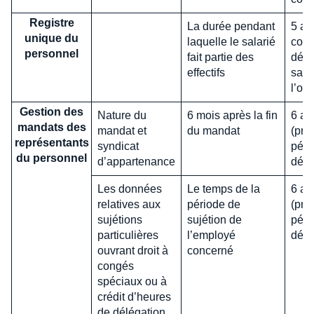
Registre
La durée pendant
5 an
unique du
laquelle le salarié
comp
personnel
fait partie des
dépa
effectifs
sala
l’or
Gestion des
Nature du
6 mois après la fin
6 an
mandats des
mandat et
du mandat
(pre
représentants
syndicat
péna
du personnel
d’appartenance
délit
Les données
Le temps de la
6 an
relatives aux
période de
(pre
sujétions
sujétion de
péna
particulières
l’employé
délit
ouvrant droit à
concerné
congés
spéciaux ou à
crédit d’heures
de délégation