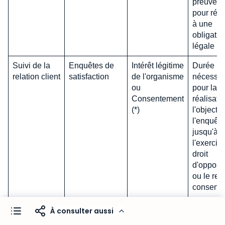
preuve o
pour rép
à une
obligatio
légale
Suivi de la
Enquêtes de
Intérêt légitime
Durée
relation client
satisfaction
de l'organisme
nécessai
ou
pour la
Consentement
réalisati
(*)
l'objectif
l'enquêt
jusqu'à
l'exercic
droit
d'opposit
ou le retr
consent
Gestion des
Exécution du
Durée de
À consulter aussi
réclamations
contrat
relation