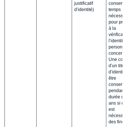
justificatif
conservé
d'identité)
temps
nécessai
pour pro
à la
vérificat
l'identité
personn
concerné
Une copi
d'un titre
d'identit
être
conserv
pendant 
durée de
ans si cel
est
nécessai
des fins 