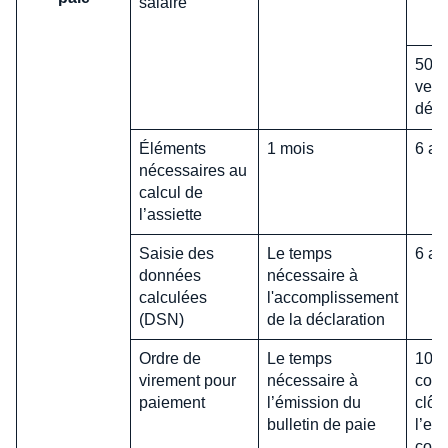
salaire
50 a
vers
déma
Éléments
1 mois
6 an
nécessaires au
calcul de
l’assiette
Saisie des
Le temps
6 an
données
nécessaire à
calculées
l'accomplissement
(DSN)
de la déclaration
Ordre de
Le temps
10 a
virement pour
nécessaire à
comp
paiement
l’émission du
clôt
bulletin de paie
l’ex
comp