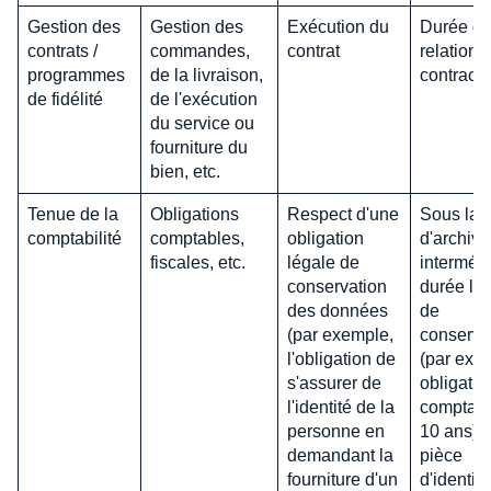
Gestion des
Gestion des
Exécution du
Durée de
contrats /
commandes,
contrat
relation
programmes
de la livraison,
contractu
de fidélité
de l'exécution
du service ou
fourniture du
bien, etc.
Tenue de la
Obligations
Respect d'une
Sous la 
comptabilité
comptables,
obligation
d'archive
fiscales, etc.
légale de
intermédi
conservation
durée lé
des données
de
(par exemple,
conserva
l'obligation de
(par exe
s'assurer de
obligatio
l'identité de la
comptabl
personne en
10 ans). 
demandant la
pièce
fourniture d'un
d'identité