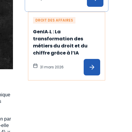
concernée
DROIT DES AFFAIRES
GenIA‑L : La 
transformation des 
métiers du droit et du 
chiffre grâce à l’IA
31 mars 2026
unique
s
on par
-elle
4), y