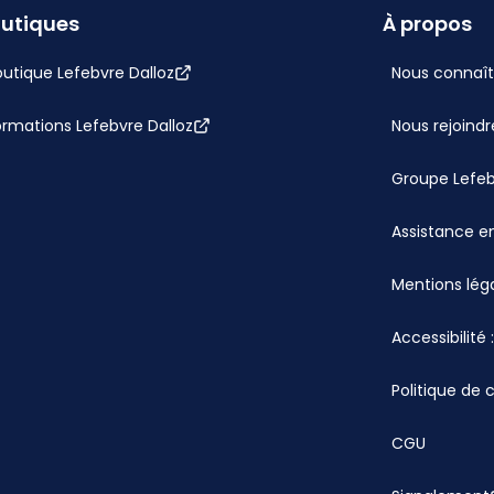
utiques
À propos
utique Lefebvre Dalloz
Nous connaît
ormations Lefebvre Dalloz
Nous rejoindr
Groupe Lefe
Assistance en
Mentions lég
Accessibilité
Politique de 
CGU