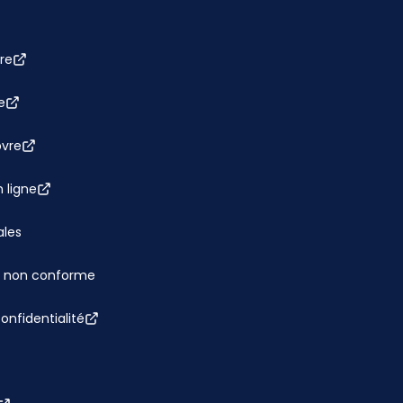
re
e
bvre
 ligne
ales
 : non conforme
confidentialité