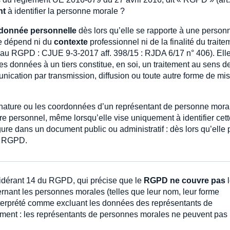
nt
à identifier la personne morale ?
 donnée personnelle
dès lors qu’elle se rapporte à une person
 ne dépend ni du
contexte
professionnel ni de la finalité du traite
ur au RGPD : CJUE 9-3-2017 aff. 398/15 : RJDA 6/17 n° 406). Ell
s données à un tiers constitue, en soi, un traitement au sens d
nication par transmission, diffusion ou toute autre forme de mi
gnature ou les coordonnées d’un représentant de personne mora
e personnel, même lorsqu’elle vise uniquement à identifier cett
ure dans un document public ou administratif : dès lors qu’elle
au RGPD.
sidérant 14 du RGPD, qui précise que le
RGPD ne couvre pas
l
rnant les personnes morales (telles que leur nom, leur forme
interprété comme excluant les données des représentants de
ment : les représentants de personnes morales ne peuvent pas