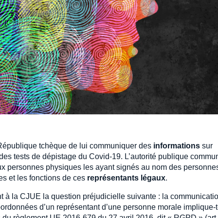
a République tchèque de lui communiquer des
informations
sur
s à des tests de dépistage du Covid-19. L’autorité publique comm
 aux personnes physiques les ayant signés au nom des personne
s et les fonctions de ces
représentants légaux
.
 à la CJUE la question préjudicielle suivante : la communicati
oordonnées d’un représentant d’une personne morale implique-t
 du règlement UE 2016-679 du 27 avril 2016, dit « RGPD » (art. 