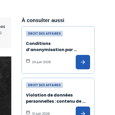
À consulter aussi
ées
c
DROIT DES AFFAIRES
Conditions 
d’anonymisation par 
pseudonymisation de 
données à caractère 
24 juin 2026
personnel
DROIT DES AFFAIRES
Violation de données 
personnelles : contenu de 
l'information à 
communiquer à la personne 
12 juin 2026