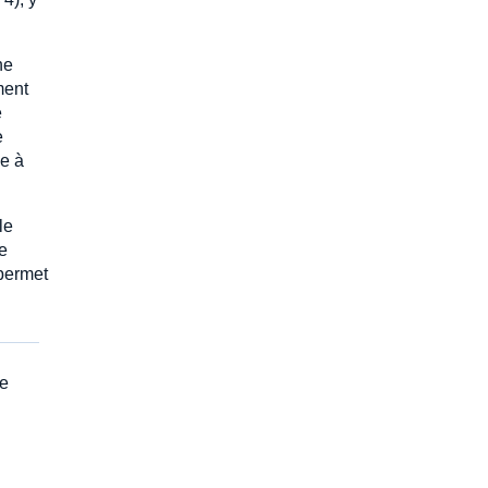
ne
ment
e
e
se à
le
e
 permet
e