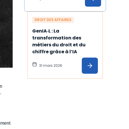
concernée
DROIT DES AFFAIRES
GenIA‑L : La 
transformation des 
métiers du droit et du 
chiffre grâce à l’IA
31 mars 2026
on
5.
ement