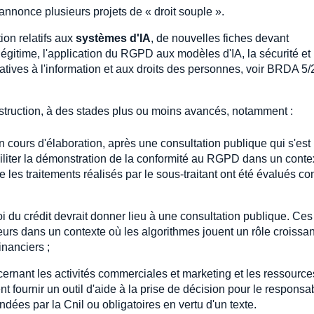
l annonce plusieurs projets de « droit souple ».
tion relatifs aux
systèmes d'IA
, de nouvelles fiches devant
 légitime, l'application du RGPD aux modèles d'IA, la sécurité et
tives à l'information et aux droits des personnes, voir BRDA 5/2
nstruction, à des stades plus ou moins avancés, notamment :
en cours d'élaboration, après une consultation publique qui s'est
aciliter la démonstration de la conformité au RGPD dans un conte
ue les traitements réalisés par le sous-traitant ont été évalués 
oi du crédit devrait donner lieu à une consultation publique. Ces
eurs dans un contexte où les algorithmes jouent un rôle croissan
inanciers ;
ernant les activités commerciales et marketing et les ressource
nt fournir un outil d'aide à la prise de décision pour le responsa
ndées par la Cnil ou obligatoires en vertu d'un texte.