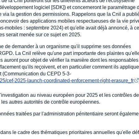
de la Cnil porteront sur les différents acteurs de l'écosystème
de développement logiciel [SDK]) et concerneront le paramétrage 
e via la gestion des permissions. Rappelons que la Cnil a publi
oncevoir des applications mobiles respectueuses de la vie priv
ns-mobiles : septembre 2024) et qu'elle avait déjà annoncé, à ce
s serait menée sur ce sujet en 2025.
nne de demander à un organisme qu'il supprime ses données
RGPD. La Cnil relève qu'une part importante des plaintes qu'ell
les auront pour objet de vérifier la manière dont les responsables
facement qu'ils reçoivent, et en particulier comment ils applique
roit (Communication du CEPD 5-3-
5/cef-2025-launch-coordinated-enforcement-right-erasure_fr
'investigation au niveau européen pour 2025 et les contrôles de
 les autres autorités de contrôle européennes.
onnées traitées par l'administration pénitentiaire seront égaleme
dans le cadre des thématiques prioritaires annuelles qu'elle défi