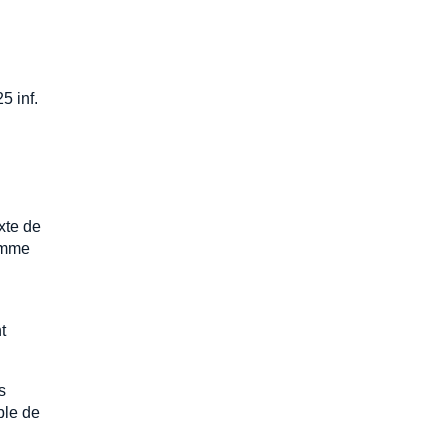
5 inf.
xte de
comme
t
s
ble de