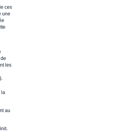
de ces
é une
ée
tte
e
 de
nt les
).
 la
nt au
nit.