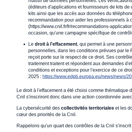
massif de données personnelles. Les vérifications 
(éditeurs d'applications et fournisseurs de kits 
kits ainsi que les accès aux données du téléphon
recommandation pour aider les professionnels à c
(https://www.cnil.fr/fr/recommandations-applicatio
occasion, qu'une campagne spécifique de contrôle
Le
droit à l'effacement
, qui permet à une perso
personnelles, dans les conditions prévues par le 
reçoit porte sur le respect de ce droit. Ses contrô
traitement traitent et répondent aux demandes d'ef
conditions et exceptions pour l'exercice de ce d
2025 :
https://www.edpb.europa.eu/news/news/202
Le droit à l'effacement a été choisi comme thématique d
Cnil s'inscriront donc dans une action coordonnée avec
La cybersécurité des
collectivités territoriales
et les d
cœur des priorités de la Cnil.
Rappelons qu'un quart des contrôles de la Cnil s'inscrit 