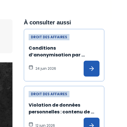
À consulter aussi
DROIT DES AFFAIRES
Conditions 
d’anonymisation par 
pseudonymisation de 
données à caractère 
24 juin 2026
personnel
DROIT DES AFFAIRES
Violation de données 
personnelles : contenu de 
l'information à 
communiquer à la personne 
12 juin 2026