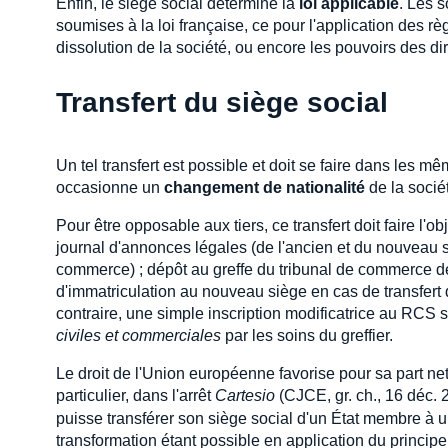
Enfin, le siège social détermine la
loi applicable
. Les s
soumises à la loi française, ce pour l'application des rè
dissolution de la société, ou encore les pouvoirs des di
Transfert du siège social
Un tel transfert est possible et doit se faire dans les mê
occasionne un
changement de nationalité
de la sociét
Pour être opposable aux tiers, ce transfert doit faire l'o
journal d'annonces légales (de l'ancien et du nouveau siè
commerce) ; dépôt au greffe du tribunal de commerce de 
d'immatriculation au nouveau siège en cas de transfert 
contraire, une simple inscription modificatrice au RCS suf
civiles et commerciales
par les soins du greffier.
Le droit de l'Union européenne favorise pour sa part ne
particulier, dans l'arrêt
Cartesio
(CJCE, gr. ch., 16 déc.
puisse transférer son siège social d'un État membre à un
transformation étant possible en application du principe