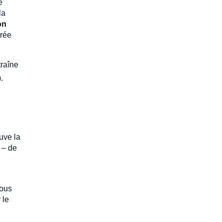
e
la
on
urée
traîne
).
ouve la
 – de
tous
 le