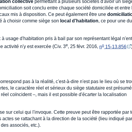
ation collective
permettant à plusieurs sociétés d'avoir un sièg
miciliation soit conclu entre chaque société domiciliée et entre 
locaux mis à disposition. Ce peut également être une
domiciliati
été à choisir comme siège son
local d'habitation
, ce pour une d
à usage d'habitation pris à bail par son représentant légal n'en
e
o
activité n'y est exercée (Civ. 3
, 25 févr. 2016,
n
 15-13.856
respond pas à la réalité, c'est-à-dire n'est pas le lieu où se tr
rtes, le caractère réel et sérieux du siège statutaire est présumé
 réel coïncident –, mais il est possible d'écarter la localisation
ose sur celui qui l'invoque. Cette preuve peut être rapportée par 
 actes se rattachant à la direction de la société (lieu indiqué par
 des associés, etc.).