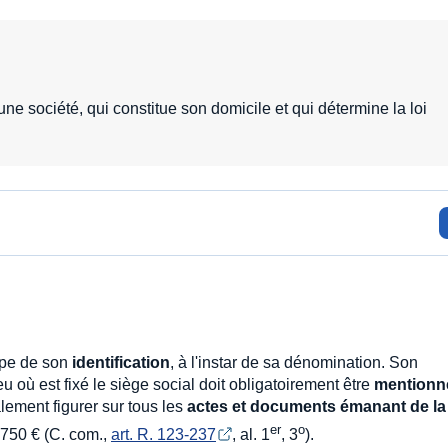
'une société, qui constitue son domicile et qui détermine la loi
ipe de son
identification
, à l'instar de sa dénomination. Son
eu où est fixé le siège social doit obligatoirement être
mentionn
alement figurer sur tous les
actes et documents émanant de l
er
o
 750 € (C. com.,
art. R. 123-237
, al. 1
, 3
).