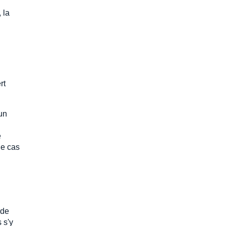
 la
rt
 un
e
le cas
 de
 s'y