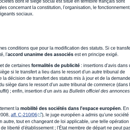
ociétés dont le siège social est situé en territoire français sont
gles concernant la constitution, l'organisation, le fonctionnement,
rigeants sociaux.
mes conditions que pour la modification des statuts. Si ce transfe
é, l'
accord unanime des associés
est en principe exigé.
bjet de certaines
formalités de publicité
: insertions d'avis dans
ge si le transfert a lieu dans le ressort d'un autre tribunal de
la décision de transfert des statuts mis à jour et de la demand
du siège dans le ressort d'un autre tribunal de commerce (dans 
fit) ; enfin, insertion d'un avis au
Bulletin officiel des annonces
ttement la
mobilité des sociétés dans l'espace européen
. En
 2008,
aff. C-210/06
), le juge européen a admis qu'une société
 autre, tout en changeant de loi applicable, une telle opération
 de liberté d'établissement ; l'État membre de départ ne peut pas