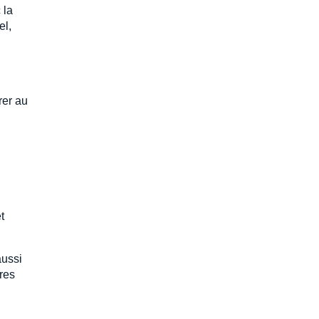
 la
el,
rer au
t
aussi
ères