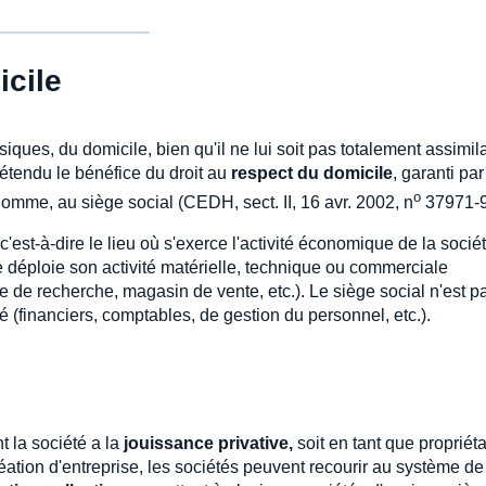
icile
iques, du domicile, bien qu'il ne lui soit pas totalement assimil
étendu le bénéfice du droit au
respect du domicile
, garanti par
o
homme, au siège social (CEDH, sect. II, 16 avr. 2002, n
37971-9
 c'est-à-dire le lieu où s'exerce l'activité économique de la socié
lle déploie son activité matérielle, technique ou commerciale
tre de recherche, magasin de vente, etc.). Le siège social n'est 
é (financiers, comptables, de gestion du personnel, etc.).
t la société a la
jouissance privative,
soit en tant que propriéta
création d'entreprise, les sociétés peuvent recourir au système de