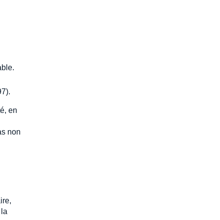
able.
7).
té, en
pas non
ire,
 la