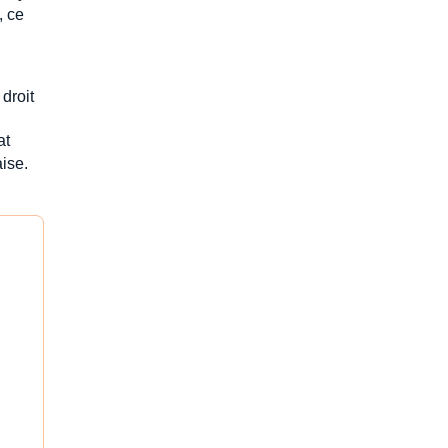
, ce
droit
tat
ise.