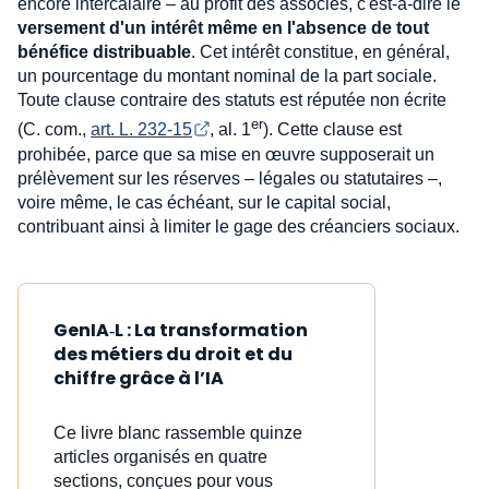
encore intercalaire – au profit des associés, c'est-à-dire le
versement d'un intérêt même en l'absence de tout
bénéfice distribuable
. Cet intérêt constitue, en général,
un pourcentage du montant nominal de la part sociale.
Toute clause contraire des statuts est réputée non écrite
er
(C. com.,
art. L. 232-15
, al. 1
). Cette clause est
prohibée, parce que sa mise en œuvre supposerait un
prélèvement sur les réserves – légales ou statutaires –,
voire même, le cas échéant, sur le capital social,
contribuant ainsi à limiter le gage des créanciers sociaux.
GenIA‑L : La transformation
des métiers du droit et du
chiffre grâce à l’IA
Ce livre blanc rassemble quinze
articles organisés en quatre
sections, conçues pour vous