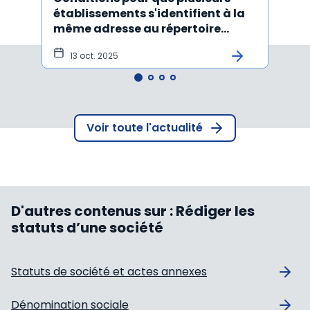
établissements s'identifient à la
d'une
même adresse au répertoire
déso
Sirene
ame
13 oct. 2025
18 
Voir toute l'actualité
D'autres contenus sur :
Rédiger les
statuts d’une société
Statuts de société et actes annexes
Dénomination sociale