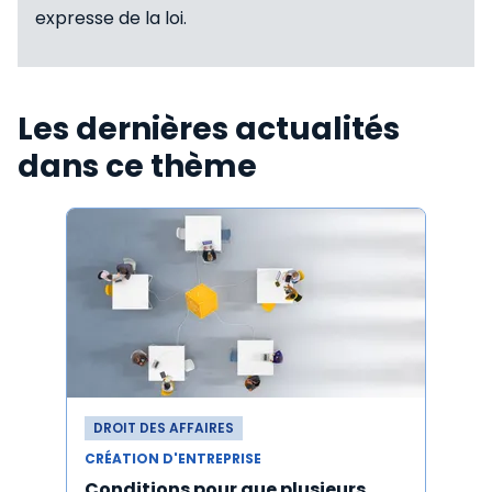
expresse de la loi.
Les dernières actualités
dans ce thème
DROIT DES AFFAIRES
DROI
CRÉATION D'ENTREPRISE
CRÉAT
Conditions pour que plusieurs
Le d