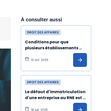
À consulter aussi
DROIT DES AFFAIRES
Conditions pour que 
plusieurs établissements 
s'identifient à la même 
adresse au répertoire Sirene
13 oct. 2025
DROIT DES AFFAIRES
Le défaut d'immatriculation 
d'une entreprise au RNE est 
désormais sanctionné par 
une amende
18 juil. 2025