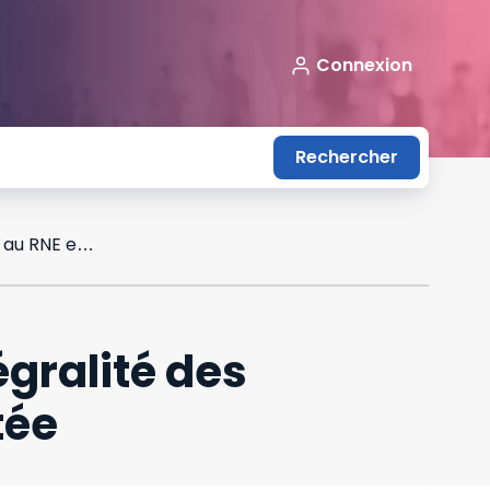
Connexion
Rechercher
La liste des personnes ayant accès à l'intégralité des informations inscrites au RNE est complétée
égralité des
tée