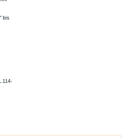
° bis
L 114-