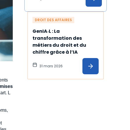
DROIT DES AFFAIRES
GenIA‑L : La 
transformation des 
métiers du droit et du 
chiffre grâce à l’IA
31 mars 2026
ents
mises
art. L
oms,
t
 les