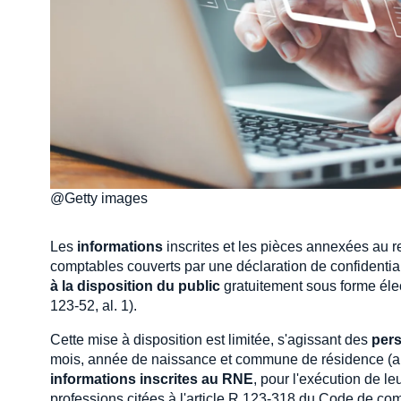
@Getty images
Les
informations
inscrites et les pièces annexées au r
comptables couverts par une déclaration de confidentialit
à la disposition du public
gratuitement sous forme élect
123-52, al. 1).
Cette mise à disposition est limitée, s'agissant des
per
mois, année de naissance et commune de résidence (art.
informations inscrites au RNE
, pour l'exécution de l
professions citées à l'article R 123-318 du Code de co