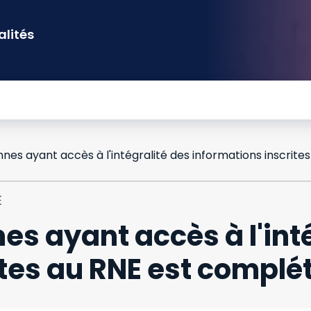
alités
E
nes ayant accès à l'int
ites au RNE est complé