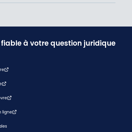
iable à votre question juridique
re
e
bvre
 ligne
ales