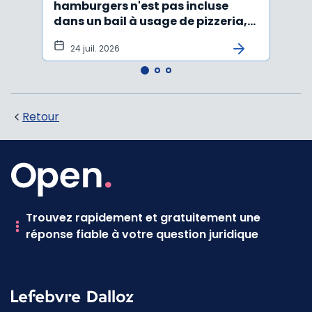
hamburgers n'est pas incluse
non r
dans un bail à usage de pizzeria,
forma
pâtes, salades
princ
24 juil. 2026
3 j
Retour
Trouvez rapidement et gratuitement une
réponse fiable à votre question juridique