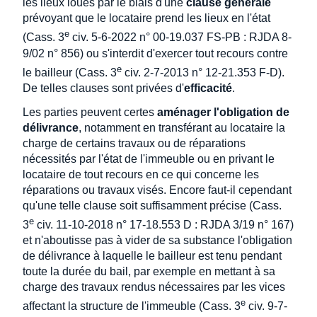
les lieux loués par le biais d'une
clause générale
prévoyant que le locataire prend les lieux en l'état
e
(Cass. 3
civ. 5-6-2022 n° 00-19.037 FS-PB : RJDA 8-
9/02 n° 856) ou s'interdit d'exercer tout recours contre
e
le bailleur (Cass. 3
civ. 2-7-2013 n° 12-21.353 F-D).
De telles clauses sont privées d'
efficacité
.
Les parties peuvent certes
aménager l'obligation de
délivrance
, notamment en transférant au locataire la
charge de certains travaux ou de réparations
nécessités par l'état de l'immeuble ou en privant le
locataire de tout recours en ce qui concerne les
réparations ou travaux visés. Encore faut-il cependant
qu'une telle clause soit suffisamment précise (Cass.
e
3
civ. 11-10-2018 n° 17-18.553 D : RJDA 3/19 n° 167)
et n'aboutisse pas à vider de sa substance l'obligation
de délivrance à laquelle le bailleur est tenu pendant
toute la durée du bail, par exemple en mettant à sa
charge des travaux rendus nécessaires par les vices
e
affectant la structure de l'immeuble (Cass. 3
civ. 9-7-