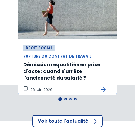
DROIT SOCIAL
DROI
RUPTURE DU CONTRAT DE TRAVAIL
RUPTU
Démission requalifiée en prise
Délai
d'acte : quand s'arrête
en c
l'ancienneté du salarié ?
fond
illus
26 juin 2026
21
Voir toute l'actualité