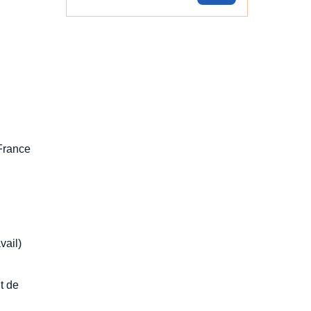
 France
vail)
t de