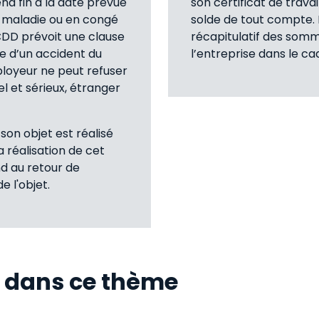
nd fin à la date prévue
son certificat de trav
ur maladie ou en congé
solde de tout compte. I
 CDD prévoit une clause
récapitulatif des som
me d’un accident du
l’entreprise dans le ca
ployeur ne peut refuser
éel et sérieux, étranger
son objet est réalisé
a réalisation de cet
nd au retour de
e l'objet.
s dans ce thème