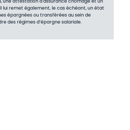
ail, une attestation d'assurance chômage et un
l lui remet également, le cas échéant, un état
mes épargnées ou transférées au sein de
dre des régimes d’épargne salariale.