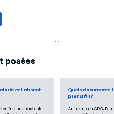
t posées
salarié est absent
Quels documents fa
prend fin ?
l ne fait pas obstacle
Au terme du CDD, l’empl