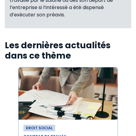
travaillé par le salarié ou dès son départ de
l’entreprise si l’intéressé a été dispensé
d’exécuter son préavis.
Les dernières actualités
dans ce thème
DROIT SOCIAL
DROI