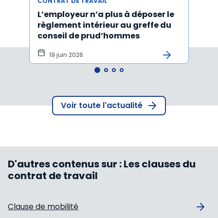
CONTRAT DE TRAVAIL
CONTR
L’employeur n’a plus à déposer le
Les e
règlement intérieur au greffe du
justi
conseil de prud’hommes
harc
19 juin 2026
16 
Voir toute l'actualité
D'autres contenus sur :
Les clauses du
contrat de travail
Clause de mobilité