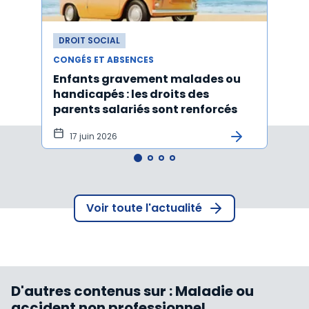
DROIT SOCIAL
DROI
CONGÉS ET ABSENCES
CONGÉ
Enfants gravement malades ou
Cong
handicapés : les droits des
pour 
parents salariés sont renforcés
disp
17 juin 2026
10 
Voir toute l'actualité
D'autres contenus sur :
Maladie ou
accident non professionnel