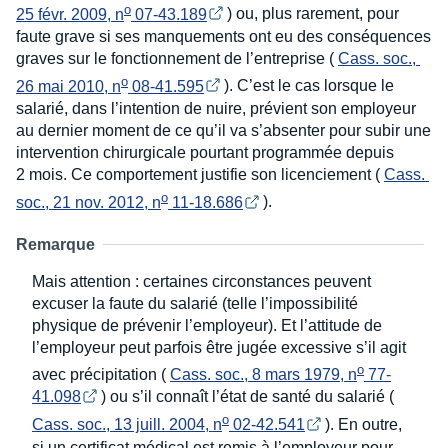
o
25 févr. 2009, n
 07-43.189
) ou, plus rarement, pour
faute grave si ses manquements ont eu des conséquences
graves sur le fonctionnement de l’entreprise (
Cass. soc., 
o
26 mai 2010, n
 08-41.595
). C’est le cas lorsque le
salarié, dans l’intention de nuire, prévient son employeur
au dernier moment de ce qu’il va s’absenter pour subir une
intervention chirurgicale pourtant programmée depuis
2 mois. Ce comportement justifie son licenciement (
Cass. 
o
soc., 21 nov. 2012, n
 11-18.686
).
Remarque
Mais attention : certaines circonstances peuvent
excuser la faute du salarié (telle l’impossibilité
physique de prévenir l’employeur). Et l’attitude de
l’employeur peut parfois être jugée excessive s’il agit
o
avec précipitation (
Cass. soc., 8 mars 1979, n
 77-
41.098
) ou s’il connaît l’état de santé du salarié (
o
Cass. soc., 13 juill. 2004, n
 02-42.541
). En outre,
si un certificat médical est remis à l’employeur pour