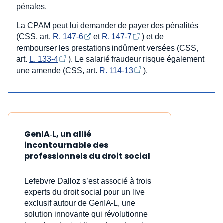
pénales.
La CPAM peut lui demander de payer des pénalités
(CSS, art.
R. 147-6
et
R. 147-7
) et de
rembourser les prestations indûment versées (CSS,
art.
L. 133-4
). Le salarié fraudeur risque également
une amende (CSS, art.
R. 114-13
).
GenIA‑L, un allié
incontournable des
professionnels du droit social
Lefebvre Dalloz s’est associé à trois
experts du droit social pour un live
exclusif autour de GenIA‑L, une
solution innovante qui révolutionne