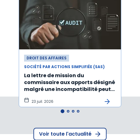
DROIT DES AFFAIRES
DROI
SOCIÉTÉ PAR ACTIONS SIMPLIFIÉE (SAS)
SOCIÉT
La lettre de mission du
Décr
commissaire aux apports désigné
d'act
malgré une incompatibilité peut
l'An
être annulée
23 juil. 2026
19
Voir toute l'actualité