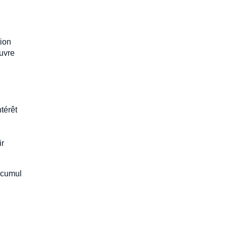
tion
œuvre
ntérêt
ir
 cumul