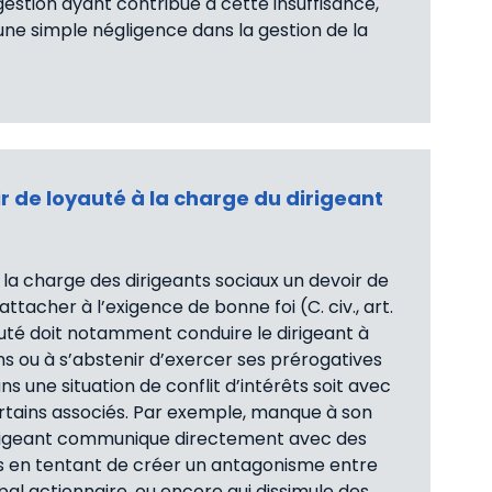
gestion ayant contribué à cette insuffisance,
 une simple négligence dans la gestion de la
ir de loyauté à la charge du dirigeant
 la charge des dirigeants sociaux un devoir de
attacher à l’exigence de bonne foi (C. civ., art.
auté doit notamment conduire le dirigeant à
ns ou à s’abstenir d’exercer ses prérogatives
ans une situation de conflit d’intérêts soit avec
certains associés. Par exemple, manque à son
dirigeant communique directement avec des
ls en tentant de créer un antagonisme entre
ipal actionnaire, ou encore qui dissimule des