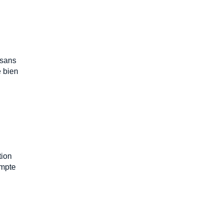
 sans
e bien
tion
ompte