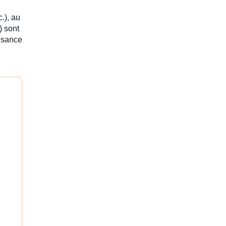
c.), au
) sont
fisance