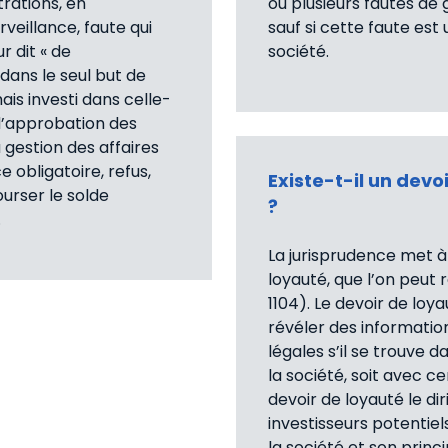
trations, en
ou plusieurs fautes de 
veillance, faute qui
sauf si cette faute est
 dit « de
société.
dans le seul but de
ais investi dans celle-
d’approbation des
gestion des affaires
e obligatoire, refus,
Existe-t-il un devo
urser le solde
?
.
La jurisprudence met à
loyauté, que l’on peut r
1104). Le devoir de loy
révéler des informatio
légales s’il se trouve d
la société, soit avec 
devoir de loyauté le 
investisseurs potentie
la société et son princ