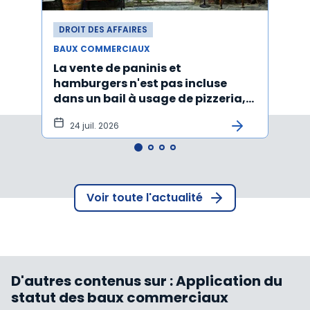
DROIT DES AFFAIRES
DROI
BAUX COMMERCIAUX
BAUX
La vente de paninis et
L'im
hamburgers n'est pas incluse
non r
dans un bail à usage de pizzeria,
forma
pâtes, salades
princ
24 juil. 2026
3 j
Voir toute l'actualité
D'autres contenus sur :
Application du
statut des baux commerciaux