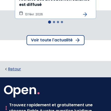
est diffusé
est d
13 févr. 2026
6 f
Voir toute l'actualité
Retour
Trouvez rapidement et gratuitement une
réponse fiable à votre question juridique