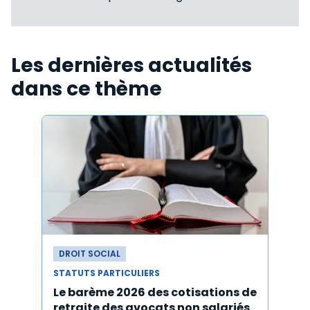
Les dernières actualités
dans ce thème
DROIT SOCIAL
DROI
STATUTS PARTICULIERS
STATU
Le barème 2026 des cotisations de
Avoca
retraite des avocats non salariés
cotis