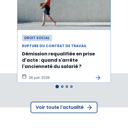
DROIT SOCIAL
DROI
RUPTURE DU CONTRAT DE TRAVAIL
RUPTU
Démission requalifiée en prise
Délai
d'acte : quand s'arrête
en c
l'ancienneté du salarié ?
fond
illus
26 juin 2026
21
Voir toute l'actualité