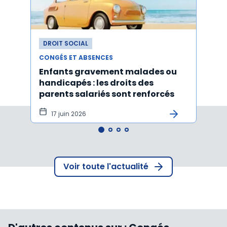
DROIT SOCIAL
DROI
CONGÉS ET ABSENCES
CONGÉ
Enfants gravement malades ou
Cong
handicapés : les droits des
pour 
parents salariés sont renforcés
disp
17 juin 2026
10 
Voir toute l'actualité