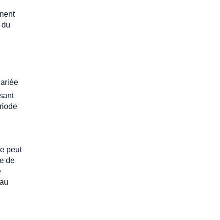
nnent
 du
lariée
ssant
ériode
e peut
le de
e
 au