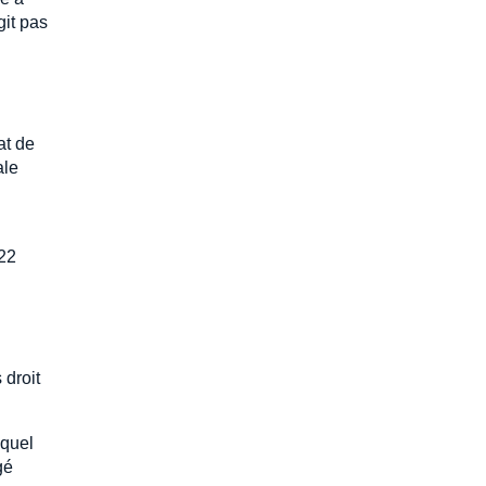
git pas
at de
ale
 22
 droit
 quel
gé