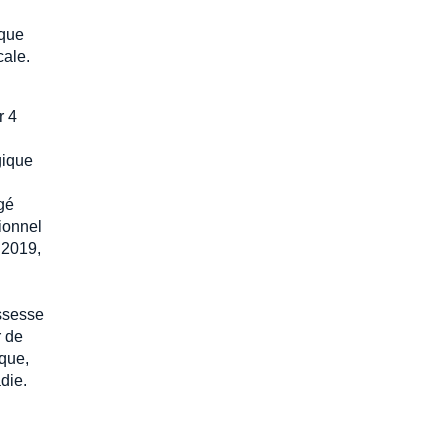
sque
cale.
r 4
gique
gé
ionnel
 2019,
ssesse
r de
ique,
die.