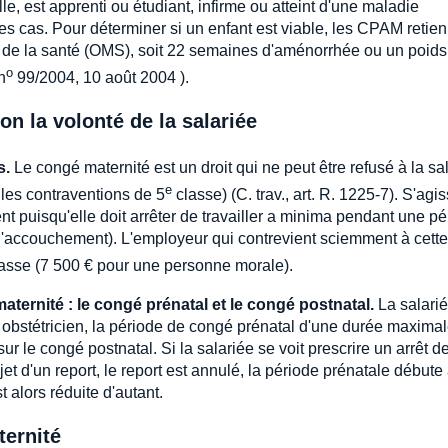
le, est apprenti ou étudiant, infirme ou atteint d'une maladie
es cas. Pour déterminer si un enfant est viable, les CPAM retie
le de la santé (OMS), soit 22 semaines d'aménorrhée ou un poids
o
n
99/2004, 10 août 2004 ).
n la volonté de la salariée
s.
Le congé maternité est un droit qui ne peut être refusé à la sa
e
les contraventions de 5
classe) (C. trav., art. R. 1225-7). S'agi
ent puisqu'elle doit arrêter de travailler a minima pendant une p
'accouchement). L'employeur qui contrevient sciemment à cette
asse (7 500 € pour une personne morale).
aternité : le congé prénatal et le congé postnatal.
La salarié
obstétricien, la période de congé prénatal d'une durée maxima
ur le congé postnatal. Si la salariée se voit prescrire un arrêt d
jet d'un report, le report est annulé, la période prénatale débute
t alors réduite d'autant.
ternité