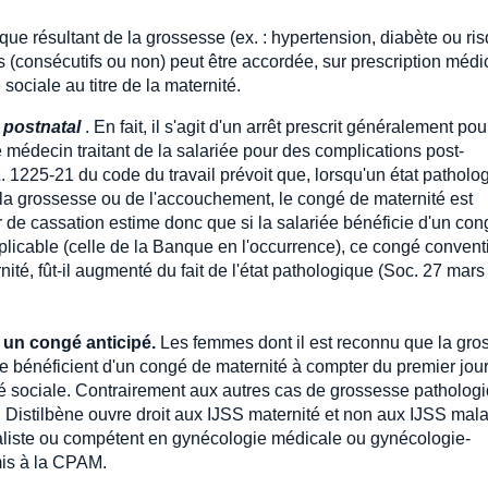
que résultant de la grossesse (ex. : hypertension, diabète ou ri
 (consécutifs ou non) peut être accordée, sur prescription médi
ociale au titre de la maternité.
 postnatal
. En fait, il s'agit d'un arrêt prescrit généralement pou
édecin traitant de la salariée pour des complications post-
. 1225-21 du code du travail prévoit que, lorsqu'un état patholo
e la grossesse ou de l'accouchement, le congé de maternité est
 de cassation estime donc que si la salariée bénéficie d'un con
plicable (celle de la Banque en l'occurrence), ce congé convent
ité, fût-il augmenté du fait de l'état pathologique (Soc. 27 mars
: un congé anticipé.
Les femmes dont il est reconnu que la gro
e bénéficient d'un congé de maternité à compter du premier jou
ité sociale. Contrairement aux autres cas de grossesse patholog
 Distilbène ouvre droit aux IJSS maternité et non aux IJSS mala
écialiste ou compétent en gynécologie médicale ou gynécologie-
mis à la CPAM.