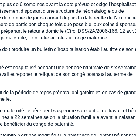
 plus de 6 semaines avant la date prévue et exige l'hospitalisat
lissement disposant d'une structure de néonatalogie ou de
é du nombre de jours courant depuis la date réelle de l'accouc
ère de participer, chaque fois que possible, aux soins dispensé
é préparant le retour à domicile (Circ. DSS/2A/2006-166, 12 avr.
maternité, il doit être accolé au congé maternité.
oit produire un bulletin d'hospitalisation établi au titre de son 
é est hospitalisé pendant une période minimale de six semain
vail et reporter le reliquat de son congé postnatal au terme de
t de la période de repos prénatal obligatoire et, en cas de gran
nelle.
maternité, le père peut suspendre son contrat de travail et bén
nes à 22 semaines selon la situation familiale avant la naissan
e bénéficier du congé de paternité.
ternité n'est pas modifiée si la naissance de l'enfant né sans v