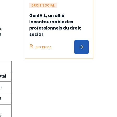
DROIT SOCIAL
GenIA‑L, un allié 
incontournable des 
professionnels du droit 
gé
social
s
Livre blanc
tal
s
s
s