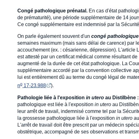
Congé pathologique prénatal.
En cas d'état pathologi
de prématurité), une période supplémentaire de 14 jours
Ce congé supplémentaire est indemnisé par la Sécurité s
On parle également souvent d'un
congé pathologique
semaines maximum (mais sans délai de carence) par le m
accouchement (ex. : césarienne, dépression). L'article L
est attesté par un certificat médical comme résultant d
augmenté de la durée de cet état pathologique. La Cour
supplémentaire accordé par la convention collective ap
lui est entièrement dû au terme du congé légal de matern
o
n
 17-23.988
).
Pathologie liée à l'exposition
in utero
au Distilbène 
pathologique est liée à l'exposition
in utero
au Distilbèn
leur arrêt de travail, indemnisé comme tel par la Sécur
la grossesse pathologique liée à l'exposition
in utero
au
L'arrêt de travail doit être prescrit par un médecin sp
obstétrique, accompagné de ses observations et trans