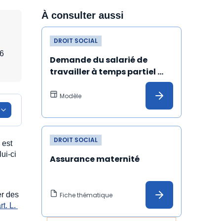
À consulter aussi
DROIT SOCIAL
16
Demande du salarié de 
travailler à temps partiel 
pour élever son enfant
Modèle
DROIT SOCIAL
 est
ui-ci
Assurance maternité
er des
Fiche thématique
rt. L. 