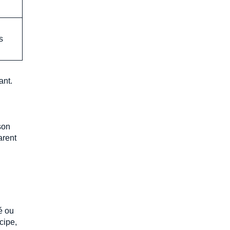
s
ant.
son
arent
é ou
cipe,