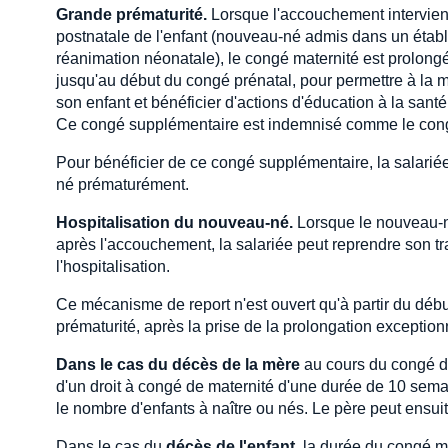
Grande prématurité.
Lorsque l'accouchement intervient
postnatale de l'enfant (nouveau-né admis dans un étab
réanimation néonatale), le congé maternité est prolong
jusqu'au début du congé prénatal, pour permettre à la m
son enfant et bénéficier d'actions d'éducation à la sant
Ce congé supplémentaire est indemnisé comme le congé 
Pour bénéficier de ce congé supplémentaire, la salariée d
né prématurément.
Hospitalisation du nouveau-né.
Lorsque le nouveau-n
après l'accouchement, la salariée peut reprendre son tra
l'hospitalisation.
Ce mécanisme de report n'est ouvert qu'à partir du débu
prématurité, après la prise de la prolongation exception
Dans le cas du décès de la mère
au cours du congé de 
d'un droit à congé de maternité d'une durée de 10 semai
le nombre d'enfants à naître ou nés. Le père peut ensuit
Dans le cas du
décès de l'enfant
, la durée du congé ma