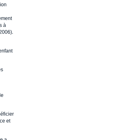
ion
hement
s à
 2006).
enfant
es
de
éficier
ce et
ie a