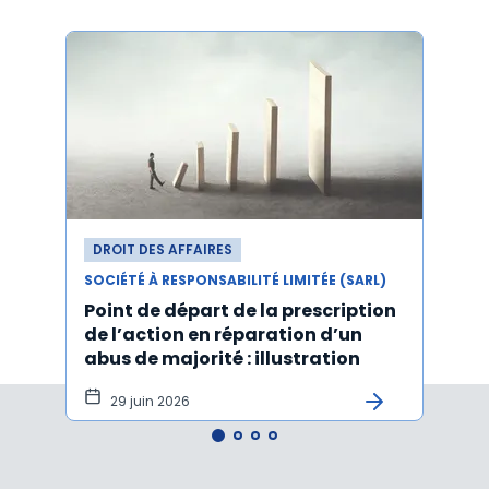
DROIT DES AFFAIRES
DROI
SOCIÉTÉ À RESPONSABILITÉ LIMITÉE (SARL)
SOCIÉT
Point de départ de la prescription
Les 
de l’action en réparation d’un
stat
abus de majorité : illustration
cessi
29 juin 2026
15