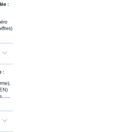
ée :
méro
iffres)
 :
rme),
REN)
 .....