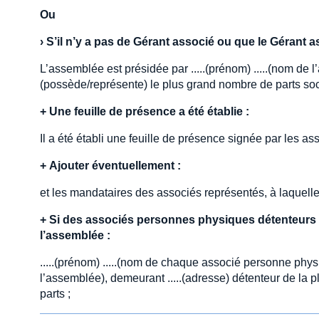
Ou
›
S’il n’y a pas de Gérant associé ou que le Gérant a
L’assemblée est présidée par .....(prénom) .....(nom de l’
(possède/représente) le plus grand nombre de parts social
+
Une feuille de présence a été établie :
Il a été établi une feuille de présence signée par les a
+
Ajouter éventuellement :
et les mandataires des associés représentés, à laquell
+
Si des associés personnes physiques détenteurs d
l’assemblée :
.....(prénom) .....(nom de chaque associé personne phys
l’assemblée), demeurant .....(adresse) détenteur de la ple
parts ;