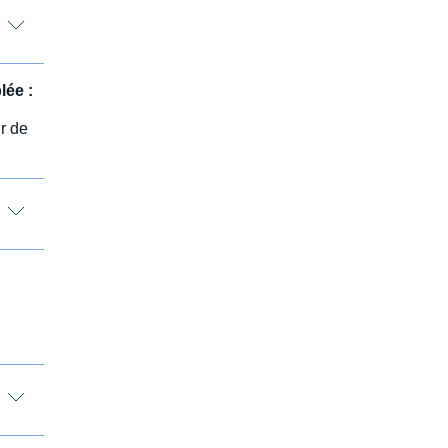
lée :
r de