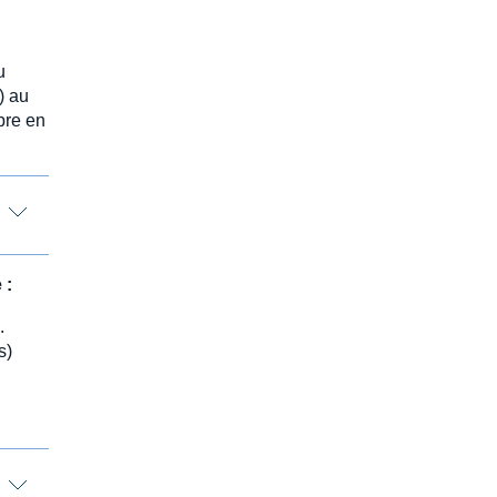
u
) au
mbre en
 :
.
s)