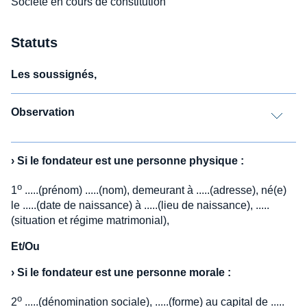
Société en cours de constitution
Statuts
Les soussignés,
Observation
›
Si le fondateur est une personne physique :
o
1
.....(prénom) .....(nom), demeurant à .....(adresse), né(e)
le .....(date de naissance) à .....(lieu de naissance), .....
(situation et régime matrimonial),
Et/Ou
›
Si le fondateur est une personne morale :
o
2
.....(dénomination sociale), .....(forme) au capital de .....