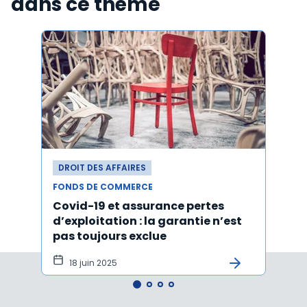
dans ce thème
DROIT DES AFFAIRES
DROI
FONDS DE COMMERCE
FONDS
Covid-19 et assurance pertes
Acti
d’exploitation : la garantie n’est
d'un
pas toujours exclue
l'ach
tôt
18 juin 2025
15 