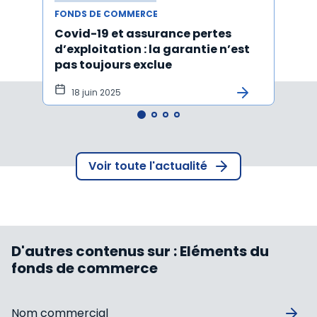
FONDS DE COMMERCE
FONDS
Covid-19 et assurance pertes
Acti
d’exploitation : la garantie n’est
d'un
pas toujours exclue
l'ach
tôt
18 juin 2025
15 
Voir toute l'actualité
D'autres contenus sur :
Eléments du
fonds de commerce
Nom commercial