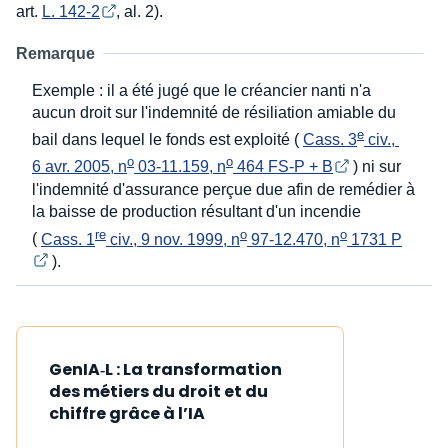
art.
L. 142-2
, al. 2).
Remarque
Exemple : il a été jugé que le créancier nanti n'a
aucun droit sur l'indemnité de résiliation amiable du
e
bail dans lequel le fonds est exploité (
Cass. 3
 civ., 
o
o
6 avr. 2005, n
 03-11.159, n
 464 FS-P + B
) ni sur
l'indemnité d'assurance perçue due afin de remédier à
la baisse de production résultant d'un incendie
re
o
o
(
Cass. 1
 civ., 9 nov. 1999, n
 97-12.470, n
 1731 P
).
GenIA‑L : La transformation
des métiers du droit et du
chiffre grâce à l’IA