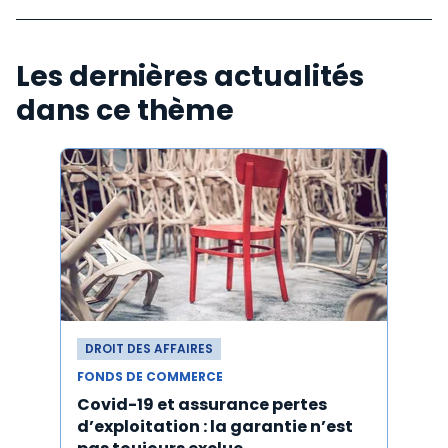
Les dernières actualités
dans ce thème
DROIT DES AFFAIRES
DROI
FONDS DE COMMERCE
FONDS
Covid-19 et assurance pertes
Acti
d’exploitation : la garantie n’est
d'un