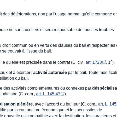
t des détériorations, non par l'usage normal qu'elle comporte en
ose nuisant aux tiers et sera responsable de tous les troubles
u droit commun ou en vertu des clauses du bail et respecter les 
 se trouvait à l'issue du bail.
o
lle qu'elle est précisée dans le contrat (C. civ.,
art. 1728
, 1
).
aux et à exercer l'
activité autorisée
par le bail. Toute modificat
iliation du bail.
évue des activités complémentaires ou connexes par
déspécialisa
ajudiciaire (C. com.,
art. L. 145-47
).
lisation plénière,
avec l'accord du bailleur
(
C. com.,
art. L. 14
stifié par la conjoncture économique et les nécessités de
vité nouvelle est compatible avec la destination, les caractères et