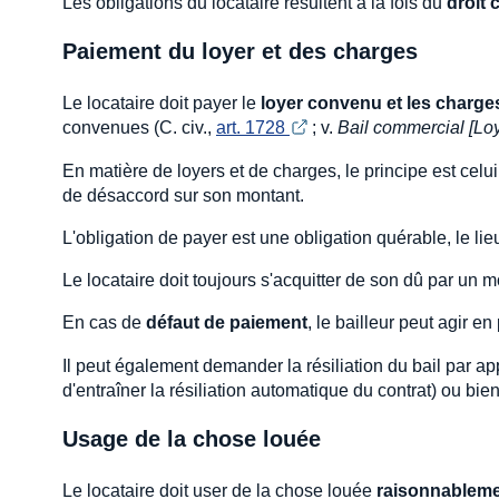
Les obligations du locataire résultent à la fois du
droit
Paiement du loyer et des charges
Le locataire doit payer le
loyer convenu et les charge
convenues (C. civ.,
art. 1728 
; v.
Bail commercial [Loy
En matière de loyers et de charges, le principe est celui
de désaccord sur son montant.
L'obligation de payer est une obligation quérable, le li
Le locataire doit toujours s'acquitter de son dû par un 
En cas de
défaut de paiement
, le bailleur peut agir e
Il peut également demander la résiliation du bail par appl
d'entraîner la résiliation automatique du contrat) ou bien 
Usage de la chose louée
Le locataire doit user de la chose louée
raisonnablem