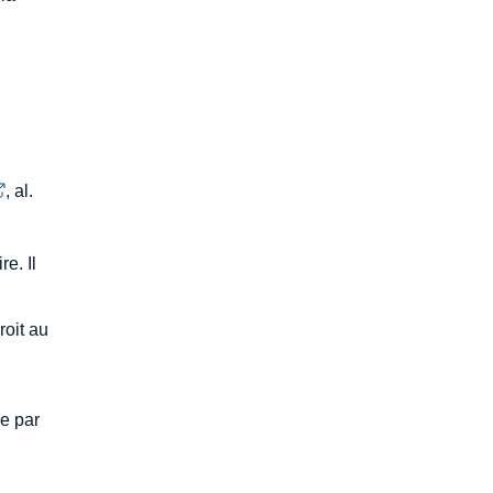
, al.
e. Il
roit au
ée par