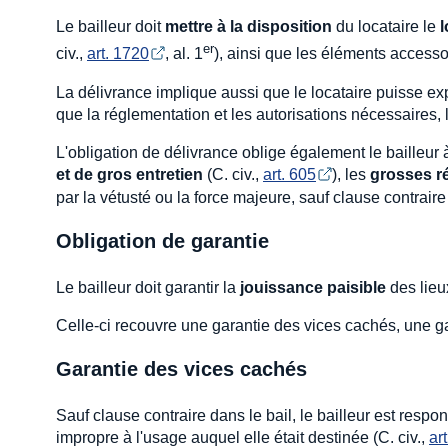
Le bailleur doit
mettre à la disposition
du locataire le
er
civ.,
art. 1720
, al. 1
), ainsi que les éléments accesso
La délivrance implique aussi que le locataire puisse exp
que la réglementation et les autorisations nécessaires, 
L'obligation de délivrance oblige également le bailleur 
et de gros entretien
(C. civ.,
art. 605
), les
grosses r
par la vétusté ou la force majeure, sauf clause contraire
Obligation de garantie
Le bailleur doit garantir la
jouissance paisible
des lieu
Celle-ci recouvre une garantie des vices cachés, une gara
Garantie des vices cachés
Sauf clause contraire dans le bail, le bailleur est resp
impropre à l'usage auquel elle était destinée (C. civ.,
ar