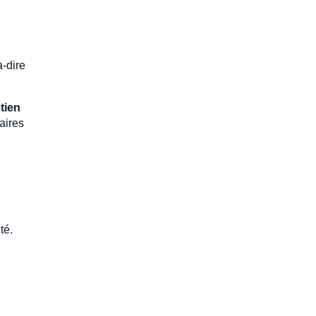
à-dire
tien
aires
té.