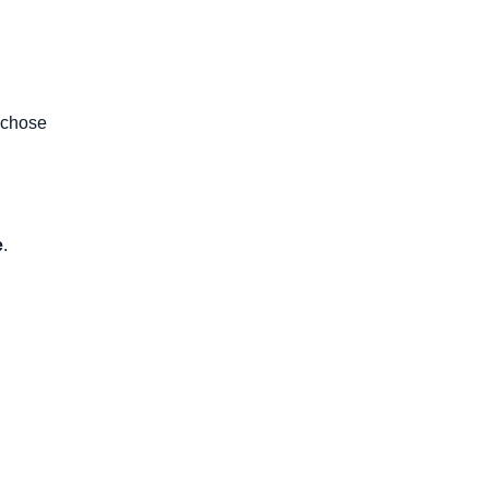
a chose
e
.