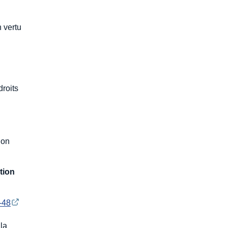
 vertu
droits
ion
tion
5-48
 la