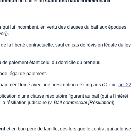
 commun
du bail et du
statut des baux commerciaux
.
s
qui lui incombent, en vertu des clauses du bail aux époques
er]
).
 de la liberté contractuelle, sauf en cas de révision légale du lo
eu de paiement étant celui du domicile du preneur.
mode légal de paiement.
n paiement forcé avec une prescription de cinq ans (C. civ.,
art. 2
ication d'une clause résolutoire figurant au bail (qui a l'intérêt
la résiliation judiciaire (v.
Bail commercial [Résiliation]
).
ent
et en bon père de famille, dès lors que le contrat qui autorise