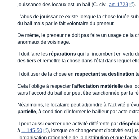
jouissance des locaux est un bail (C. civ.,
art. 1728
).
L'abus de jouissance existe lorsque la chose louée subi
du bail mais par le fait volontaire du preneur.
De même, le preneur ne doit pas faire un usage de la ch
anormaux de voisinage.
Il doit faire les
réparations
qui lui incombent en vertu d
des tiers et remettre la chose dans l'état dans lequel elle
Il doit user de la chose en
respectant sa destination
te
Cela l'oblige à respecter l'
affectation matérielle
des loc
sans l'accord du bailleur peut être sanctionnée par la rés
Néanmoins, le locataire peut adjoindre à l'activité pr
partielle,
à condition d'informer le bailleur par acte extr
Il peut aussi exercer une activité différente par
déspécia
à
L. 145-50
), lorsque ce changement d'activité est ju
l'organisation rationnelle de la distribution et que l'acti