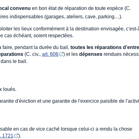
local convenu
en bon état de réparation de toute espèce (C.
ires indispensables (garages, ateliers, cave, parking…).
loiter les lieux conformément à la destination envisagée, c'est-
le cas échéant, soient respectées.
à faire, pendant la durée du bail,
toutes les réparations d'entre
éparations
(C. civ.,
art. 606
) et les
dépenses
rendues nécess
 dans le bail.
x loués.
ntie d'éviction et une garantie de l'exercice paisible de l'activi
onsable en cas de vice caché lorsque celui-ci a rendu la chose
t. 1721
).