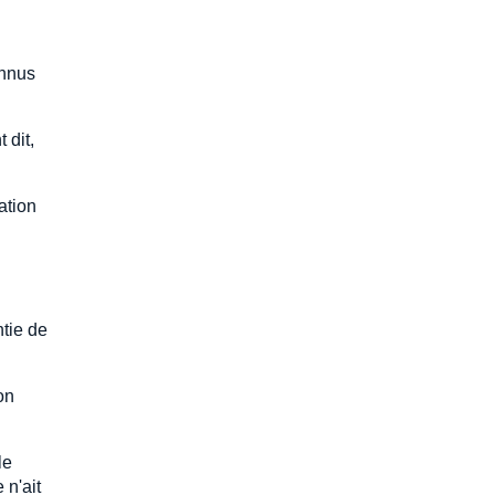
onnus
 dit,
ation
ntie de
non
le
 n'ait