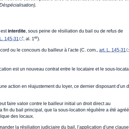
Déspécialisation).
est
interdite
, sous peine de résiliation du bail ou de refus de
er
 L. 145-31
, al. 1
).
ccord ou le concours du bailleur à l'acte (C. com.,
art. L. 145-31
cation est un nouveau contrat entre le locataire et le sous-locatair
'une action en réajustement du loyer, ce dernier disposant d'un d
ut faire valoir contre le bailleur initial un droit direct au
 fin du bail principal, que la sous-location régulière a été agré
idique des locaux.
mander la résiliation judiciaire du bail, l'application d'une clause