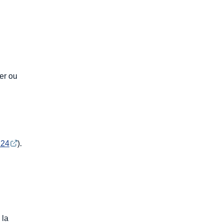
yer ou
224
).
 la