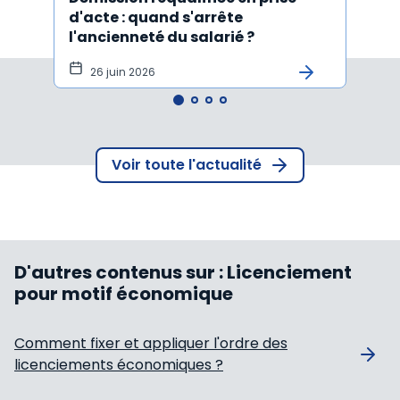
d'acte : quand s'arrête
en c
l'ancienneté du salarié ?
fond
illus
26 juin 2026
21
Voir toute l'actualité
D'autres contenus sur :
Licenciement
pour motif économique
Comment fixer et appliquer l'ordre des
licenciements économiques ?