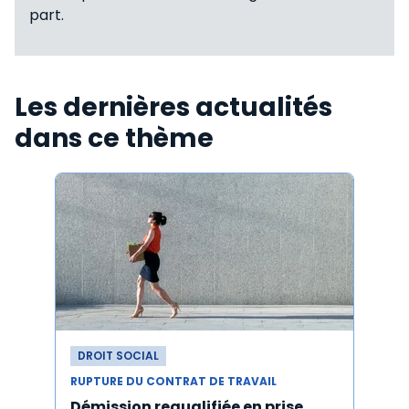
part.
Les dernières actualités
dans ce thème
DROIT SOCIAL
DROI
RUPTURE DU CONTRAT DE TRAVAIL
RUPTU
Démission requalifiée en prise
Délai