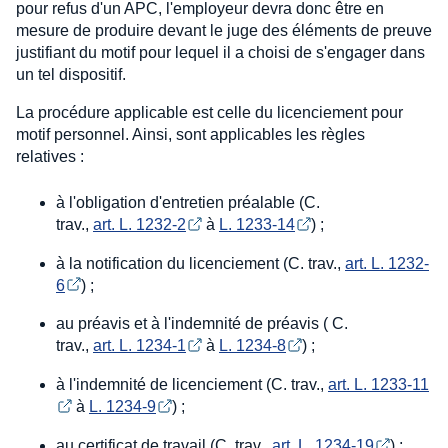
pour refus d'un APC, l'employeur devra donc être en
mesure de produire devant le juge des éléments de preuve
justifiant du motif pour lequel il a choisi de s'engager dans
un tel dispositif.
La procédure applicable est celle du licenciement pour
motif personnel. Ainsi, sont applicables les règles
relatives :
à l'obligation d'entretien préalable (C.
trav.,
art. L. 1232-2
à
L. 1233-14
) ;
à la notification du licenciement (C. trav.,
art. L. 1232-
6
) ;
au préavis et à l'indemnité de préavis ( C.
trav.,
art. L. 1234-1
à
L. 1234-8
) ;
à l'indemnité de licenciement (C. trav.,
art. L. 1233-11
à
L. 1234-9
) ;
au certificat de travail (C. trav.,
art. L. 1234-19
) ;