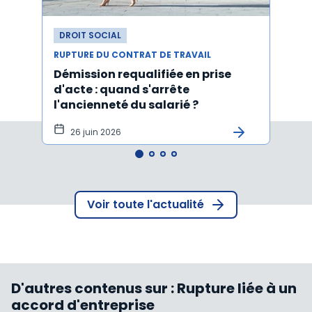
DROIT SOCIAL
DROI
RUPTURE DU CONTRAT DE TRAVAIL
RUPTU
Démission requalifiée en prise
Délai
d'acte : quand s'arrête
en c
l'ancienneté du salarié ?
fond
illus
26 juin 2026
21
Voir toute l'actualité
D'autres contenus sur :
Rupture liée à un
accord d'entreprise