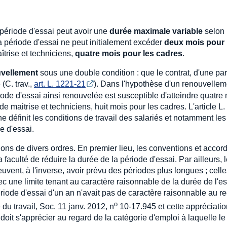
a période d'essai peut avoir une
durée maximale variable
selon 
a période d'essai ne peut initialement excéder
deux mois pour 
îtrise et techniciens,
quatre mois pour les cadres
.
vellement
sous une double condition : que le contrat, d'une part
(C. trav.,
art. L. 1221-21
). Dans l'hypothèse d'un renouvellem
riode d'essai ainsi renouvelée est susceptible d'atteindre quatre
e maitrise et techniciens, huit mois pour les cadres. L'article L
e définit les conditions de travail des salariés et notamment les
e d'essai.
ions de divers ordres. En premier lieu, les conventions et accor
 faculté de réduire la durée de la période d'essai. Par ailleurs, 
uvent, à l'inverse, avoir prévu des périodes plus longues ; celle
une limite tenant au caractère raisonnable de la durée de l'ess
riode d'essai d'un an n'avait pas de caractère raisonnable au r
o
du travail, Soc. 11 janv. 2012, n
10-17.945 et cette appréciati
doit s'apprécier au regard de la catégorie d'emploi à laquelle le