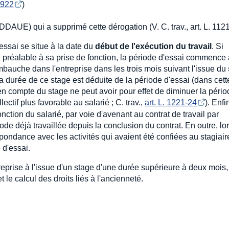
.922
)
DAUE) qui a supprimé cette dérogation (V. C. trav., art. L. 1121
essai se situe à la date du
début de l'exécution du travail
. Si
n préalable à sa prise de fonction, la période d'essai commence
bauche dans l'entreprise dans les trois mois suivant l'issue du
 durée de ce stage est déduite de la période d'essai (dans cett
e en compte du stage ne peut avoir pour effet de diminuer la péri
ectif plus favorable au salarié ; C. trav.,
art. L. 1221-24
). Enfi
nction du salarié, par voie d'avenant au contrat de travail par
iode déjà travaillée depuis la conclusion du contrat. En outre, l
ndance avec les activités qui avaient été confiées au stagiaire
 d'essai.
treprise à l'issue d'un stage d'une durée supérieure à deux mois,
 le calcul des droits liés à l'ancienneté.
i