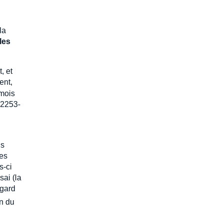
la
les
, et
ent,
 mois
. 2253-
ds
les
s-ci
ai (la
egard
on du