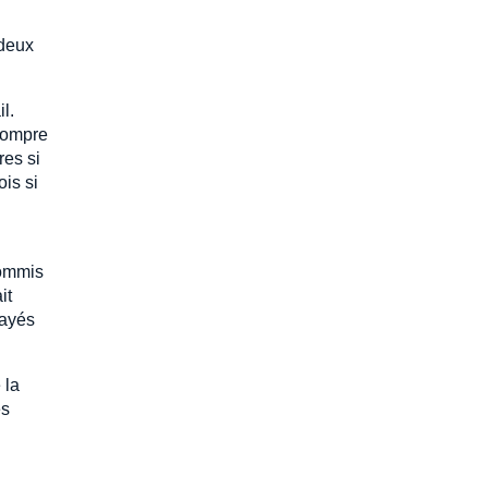
 deux
l.
 rompre
res si
ois si
commis
it
payés
 la
es