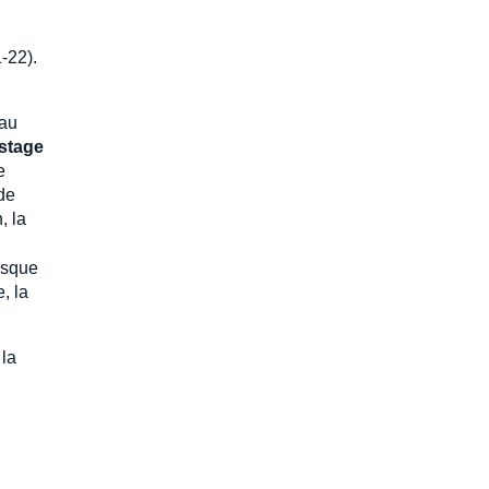
-22).
 au
stage
e
ode
n, la
orsque
, la
 la