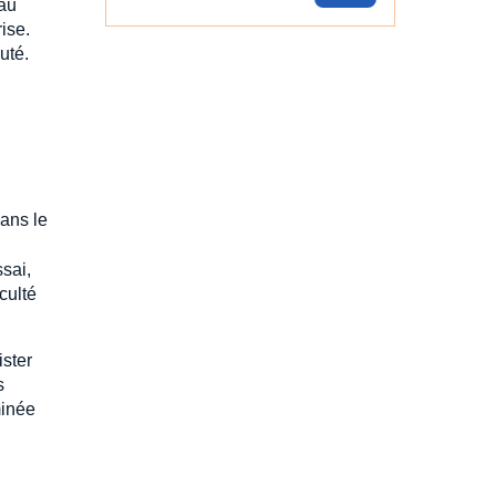
 au
ise.
uté.
dans le
ssai,
culté
ister
s
minée