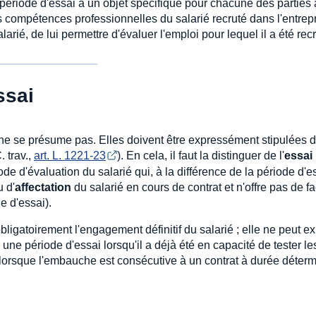
a période d'essai a un objet spécifique pour chacune des parties
 les compétences professionnelles du salarié recruté dans l'entrepr
alarié, de lui permettre d'évaluer l'emploi pour lequel il a été recr
ssai
 – ne se présume pas. Elles doivent être expressément stipulées 
. trav.,
art. L. 1221-23
). En cela, il faut la distinguer de l'
essai
de d'évaluation du salarié qui, à la différence de la période d'e
 d'
affectation
du salarié en cours de contrat et n'offre pas de fa
e d'essai).
ligatoirement l'engagement définitif du salarié ; elle ne peut ex
une période d'essai lorsqu'il a déjà été en capacité de tester le
lorsque l'embauche est consécutive à un contrat à durée déter