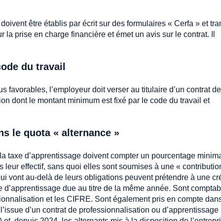
oivent être établis par écrit sur des formulaires « Cerfa » et tr
 la prise en charge financière et émet un avis sur le contrat. Il
ode du travail
s favorables, l’employeur doit verser au titulaire d’un contrat de
n dont le montant minimum est fixé par le code du travail et
s le quota « alternance »
 la taxe d’apprentissage doivent compter un pourcentage minim
 leur effectif, sans quoi elles sont soumises à une « contributio
 qui vont au-delà de leurs obligations peuvent prétendre à une c
taxe d’apprentissage due au titre de la même année. Sont comptab
ssionnalisation et les CIFRE. Sont également pris en compte dans
l’issue d’un contrat de professionnalisation ou d’apprentissage
 et, depuis 2024, les alternants mis à la disposition de l’entrepr