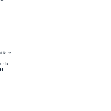
t faire
i
ur la
res