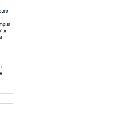
s
cours
ompus
u’un
at
u
e