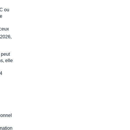
AC ou
ée
 ceux
 2026,
 peut
s, elle
24
ionnel
rmation