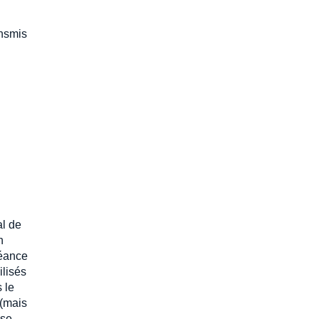
ansmis
al de
n
réance
ilisés
 le
 (mais
ise