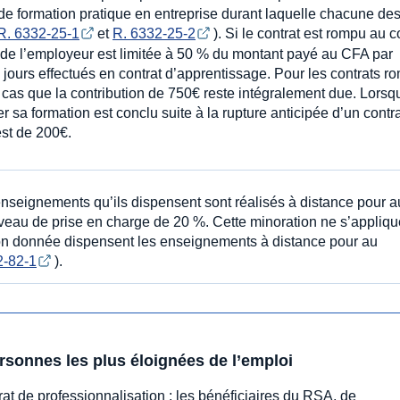
 de formation pratique en entreprise durant laquelle chacune de
R. 6332-25-1
et
R. 6332-25-2
). Si le contrat est rompu au 
on de l’employeur est limitée à 50 % du montant payé au CFA par
 jours effectués en contrat d’apprentissage. Pour les contrats r
e cas que la contribution de 750€ reste intégralement due. Lorsq
r sa formation est conclu suite à la rupture anticipée d’un contr
est de 200€.
 enseignements qu’ils dispensent sont réalisés à distance pour a
iveau de prise en charge de 20 %. Cette minoration ne s’appliqu
tion donnée dispensent les enseignements à distance pour au
2-82-1
).
ersonnes les plus éloignées de l’emploi
at de professionnalisation : les bénéficiaires du RSA, de