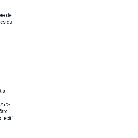
rée de
ies du
t à
à
 25 %
être
lectif