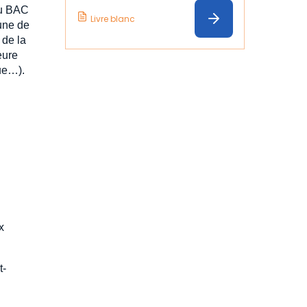
au BAC
Livre blanc
eune de
 de la
eure
que…).
x
t-