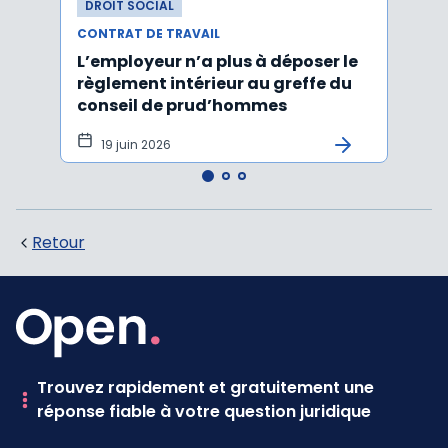
DROIT SOCIAL
DROI
CONTRAT DE TRAVAIL
CONTR
L’employeur n’a plus à déposer le
Les e
règlement intérieur au greffe du
justi
conseil de prud’hommes
harc
19 juin 2026
16 
Retour
Trouvez rapidement et gratuitement une
réponse fiable à votre question juridique