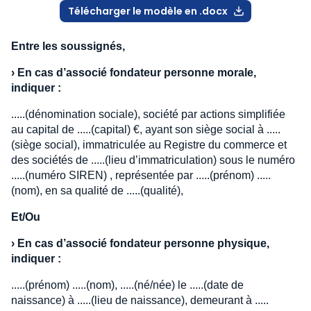
Télécharger le modèle en .docx
Entre les soussignés,
›
En cas d’associé fondateur personne morale,
indiquer :
.....(dénomination sociale), société par actions simplifiée
au capital de .....(capital) €, ayant son siège social à .....
(siège social), immatriculée au Registre du commerce et
des sociétés de .....(lieu d’immatriculation) sous le numéro
.....(numéro SIREN) , représentée par .....(prénom) .....
(nom), en sa qualité de .....(qualité),
Et/Ou
›
En cas d’associé fondateur personne physique,
indiquer :
.....(prénom) .....(nom), .....(né/née) le .....(date de
naissance) à .....(lieu de naissance), demeurant à .....