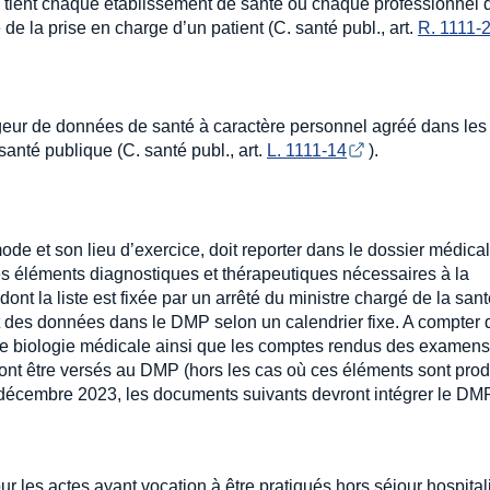
e tient chaque établissement de santé ou chaque professionnel 
de la prise en charge d’un patient (C. santé publ., art.
R. 1111-
geur de données de santé à caractère personnel agréé dans les
anté publique (C. santé publ., art.
L. 1111-14
).
e et son lieu d’exercice, doit reporter dans le dossier médical
les éléments diagnostiques et thérapeutiques nécessaires à la
ont la liste est fixée par un arrêté du ministre chargé de la san
nt des données dans le DMP selon un calendrier fixe. A compter 
 biologie médicale ainsi que les comptes rendus des examens
ront être versés au DMP (hors les cas où ces éléments sont prod
1 décembre 2023, les documents suivants devront intégrer le DMP
r les actes ayant vocation à être pratiqués hors séjour hospitali