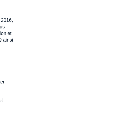
r 2016,
ous
ion et
é ainsi
s
ter
st