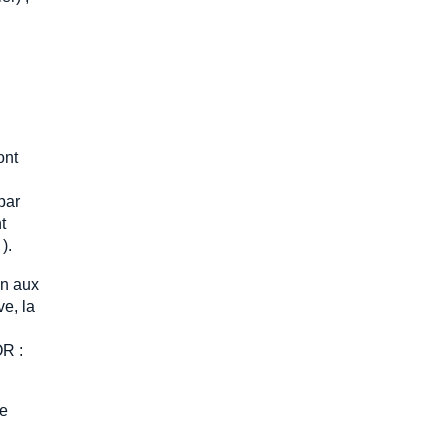
ont
par
t
).
on aux
e, la
OR :
le