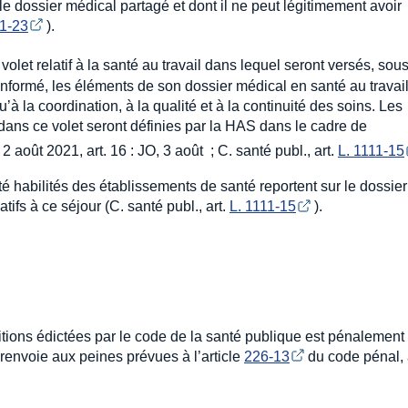
e dossier médical partagé et dont il ne peut légitimement avoir
11-23
).
let relatif à la santé au travail dans lequel seront versés, sou
nformé, les éléments de son dossier médical en santé au travai
 la coordination, à la qualité et à la continuité des soins. Les
 dans ce volet seront définies par la HAS dans le cadre de
 août 2021, art. 16 : JO, 3 août ; C. santé publ., art.
L. 1111-15
té habilités des établissements de santé reportent sur le dossier
fs à ce séjour (C. santé publ., art.
L. 1111-15
).
itions édictées par le code de la santé publique est pénalement
envoie aux peines prévues à l’article
226-13
du code pénal,