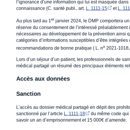
l’ignorance d’une information qui lui est masquée dans l
connaissance (C. santé publ., art.
L. 1111-15
et
L. 11
er
Au plus tard au 1
janvier 2024, le DMP comportera un vo
réserve du consentement de l’intéressé préalablement i
nécessaires au développement de la prévention ainsi qu’à
catégories d’informations susceptibles d’être intégrées
o
recommandations de bonne pratique ( L. n
2021-1018, 2
Lors d’un séjour d’un patient, les professionnels de san
médical partagé un résumé des principaux éléments relati
Accès aux données
Sanction
L’accès au dossier médical partagé en dépit des prohib
sanctionné par l’article
L. 1111-18
du même code qui r
savoir un an d’emprisonnement et 15 000€ d’amende.