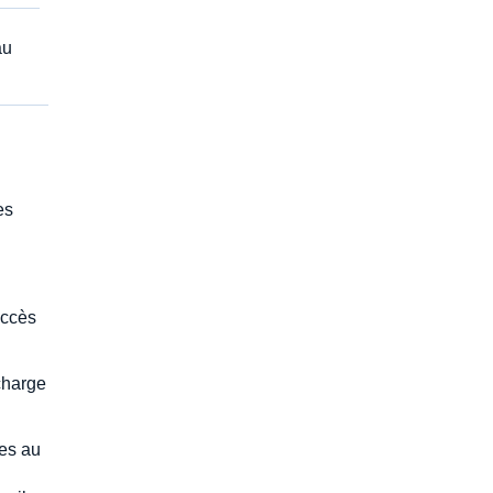
au
es
accès
charge
ues au
e