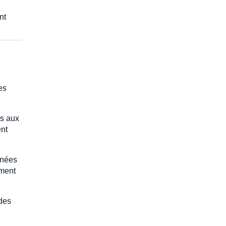
nt
es
es aux
ent
nnées
mment
 des