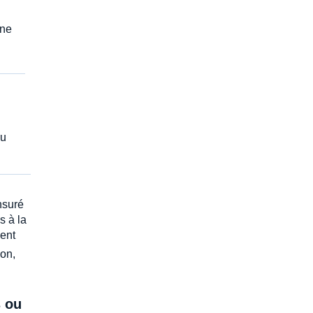
nne
ou
nsuré
s à la
vent
ion,
s ou