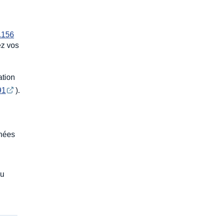
.156
tez vos
ation
91
).
nnées
ou