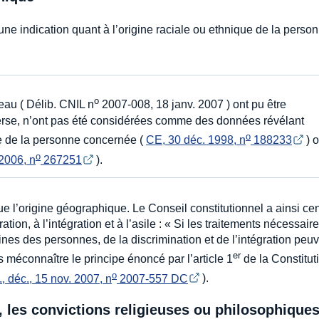
 une indication quant à l’origine raciale ou ethnique de la perso
o
eau ( Délib. CNIL n
2007-008, 18 janv. 2007 ) ont pu être
rse, n’ont pas été considérées comme des données révélant
o
ce de la personne concernée (
CE, 30 déc. 1998, n
 188233
) 
o
 2006, n
 267251
).
ue l’origine géographique. Le Conseil constitutionnel a ainsi ce
ation, à l’intégration et à l’asile : « Si les traitements nécessaire
ines des personnes, de la discrimination et de l’intégration peu
er
s méconnaître le principe énoncé par l’article 1
de la Constitut
o
, déc., 15 nov. 2007, n
 2007-557 DC
).
, les convictions religieuses ou philosophique