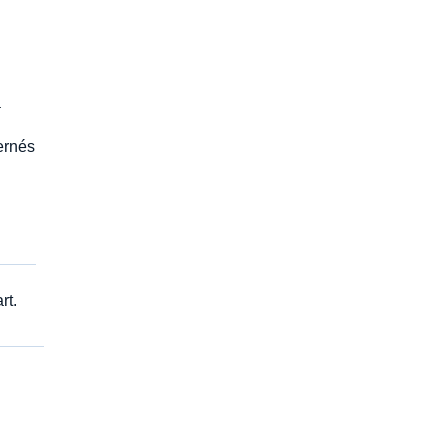
a
ernés
rt.