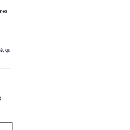
smes
é, qui
(