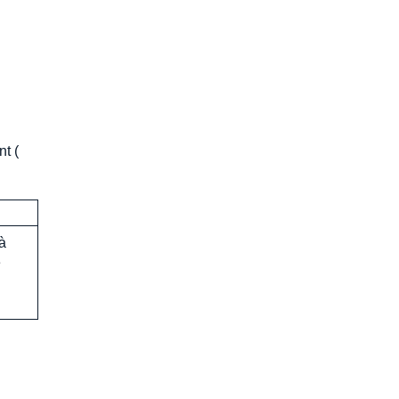
nt (
à
e