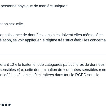
ne personne physique de manière unique ;
ation sexuelle.
connaissance de données sensibles doivent elles-mêmes être
ion, se voir appliquer le régime très strict établi les concerna
ant 10 « le traitement de catégories particulières de données 
ensibles ») », cette dénomination de « données sensibles » n
nt définies à l’article 9 et traitées dans tout le RGPD sous la
.
hnique