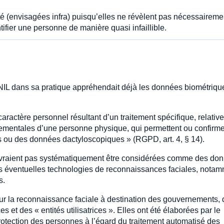
 (envisagées infra) puisqu’elles ne révèlent pas nécessaireme
ifier une personne de manière quasi infaillible.
CNIL dans sa pratique appréhendait déjà les données biométriqu
ctère personnel résultant d’un traitement spécifique, relativ
ementales d’une personne physique, qui permettent ou confirm
es ou des données dactyloscopiques » (RGPD, art. 4, § 14).
evraient pas systématiquement être considérées comme des do
es éventuelles technologies de reconnaissances faciales, nota
s.
sur la reconnaissance faciale à destination des gouvernements,
s et des « entités utilisatrices ». Elles ont été élaborées par le
rotection des personnes à l’égard du traitement automatisé des