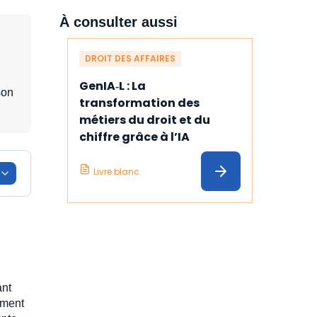
À consulter aussi
DROIT DES AFFAIRES
GenIA‑L : La 
son
transformation des 
métiers du droit et du 
chiffre grâce à l’IA
Livre blanc
ant
ement