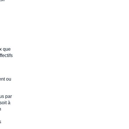
ux que
fectifs
ent ou
us par
soit à
n
s