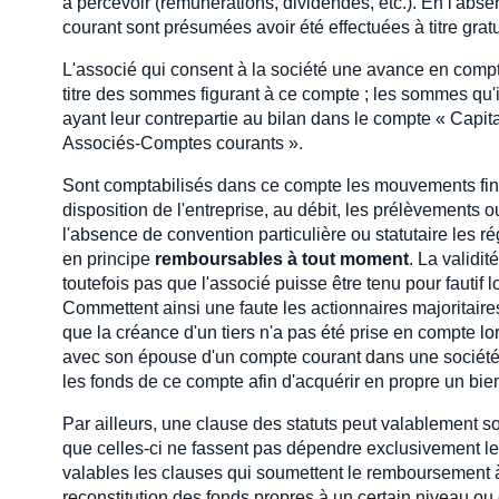
à percevoir (rémunérations, dividendes, etc.). En l'abs
courant sont présumées avoir été effectuées à titre gratu
L'associé qui consent à la société une avance en compte 
titre des sommes figurant à ce compte ; les sommes qu'i
ayant leur contrepartie au bilan dans le compte « Capit
Associés-Comptes courants ».
Sont comptabilisés dans ce compte les mouvements financ
disposition de l'entreprise, au débit, les prélèvements 
l'absence de convention particulière ou statutaire les r
en principe
remboursables à tout moment
. La validi
toutefois pas que l'associé puisse être tenu pour faut
Commettent ainsi une faute les actionnaires majoritaire
que la créance d'un tiers n'a pas été prise en compte lors
avec son épouse d'un compte courant dans une société 
les fonds de ce compte afin d'acquérir en propre un bie
Par ailleurs, une clause des statuts peut valablement 
que celles-ci ne fassent pas dépendre exclusivement le
valables les clauses qui soumettent le remboursement à l
reconstitution des fonds propres à un certain niveau ou e