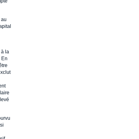
mpte
 au
apital
 à la
. En
être
xclut
ent
laire
levé
ourvu
si
sif