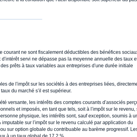
 courant ne sont fiscalement déductibles des bénéfices socia
aux d'intérêt servi ne dépasse pas la moyenne annuelle des taux ef
des prêts à taux variables aux entreprises d'une durée initiale
les de l'impôt sur les sociétés à des entreprises liées, directem
 taux du marché s'il est supérieur.
iété versante, les intérêts des comptes courants d'associés perç
nels et imposés, en tant que tels, soit à l'impôt sur le revenu, 
 personne physique, les intérêts sont, sauf exception, soumis à u
 imputable sur l'impôt sur le revenu calculé par application du
 ou sur option globale du contribuable au barème progressif. Le
ux à un taux global de 17,2 %.