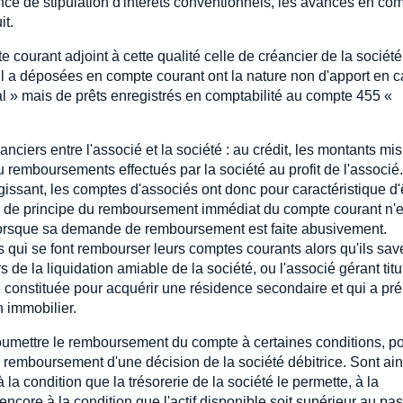
ence de stipulation d'intérêts conventionnels, les avances en co
it.
courant adjoint à cette qualité celle de créancier de la société
l a déposées en compte courant ont la nature non d'apport en c
al » mais de prêts enregistrés en comptabilité au compte 455 «
iers entre l'associé et la société : au crédit, les montants mis
ou remboursements effectués par la société au profit de l'associé
égissant, les comptes d'associés ont donc pour caractéristique d'
té de principe du remboursement immédiat du compte courant n'e
if lorsque sa demande de remboursement est faite abusivement.
s qui se font rembourser leurs comptes courants alors qu'ils sav
 de la liquidation amiable de la société, ou l'associé gérant titu
constituée pour acquérir une résidence secondaire et qui a pré
n immobilier.
soumettre le remboursement du compte à certaines conditions, p
 remboursement d'une décision de la société débitrice. Sont ain
a condition que la trésorerie de la société le permette, à la
ncore à la condition que l'actif disponible soit supérieur au pas