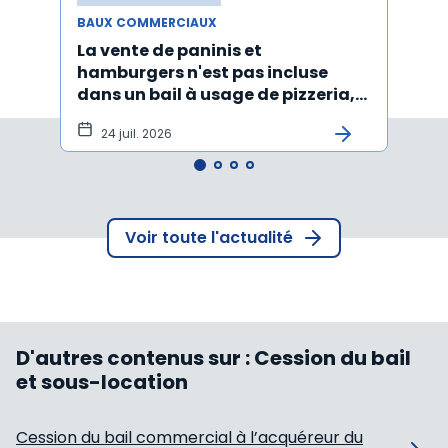
BAUX COMMERCIAUX
BAUX
La vente de paninis et
L'im
hamburgers n'est pas incluse
non r
dans un bail à usage de pizzeria,
forma
pâtes, salades
princ
24 juil. 2026
3 j
Voir toute l'actualité
D'autres contenus sur :
Cession du bail
et sous-location
Cession du bail commercial à l’acquéreur du