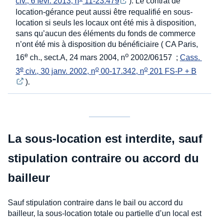
civ., 6 févr. 2013, n
 11-23.479
). Le contrat de
location-gérance peut aussi être requalifié en sous-
location si seuls les locaux ont été mis à disposition,
sans qu’aucun des éléments du fonds de commerce
n’ont été mis à disposition du bénéficiaire ( CA Paris,
e
o
16
ch., sect.A, 24 mars 2004, n
2002/06157 ;
Cass. 
e
o
o
3
 civ., 30 janv. 2002, n
 00-17.342, n
 201 FS-P + B
).
La sous-location est interdite, sauf
stipulation contraire ou accord du
bailleur
Sauf stipulation contraire dans le bail ou accord du
bailleur, la sous-location totale ou partielle d’un local est