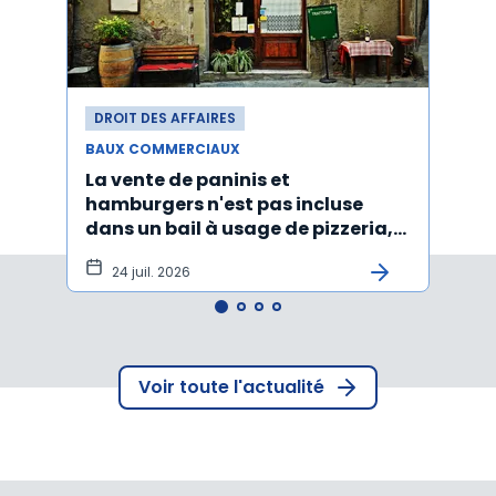
DROIT DES AFFAIRES
DROI
BAUX COMMERCIAUX
BAUX
La vente de paninis et
L'im
hamburgers n'est pas incluse
non r
dans un bail à usage de pizzeria,
forma
pâtes, salades
princ
24 juil. 2026
3 j
Voir toute l'actualité