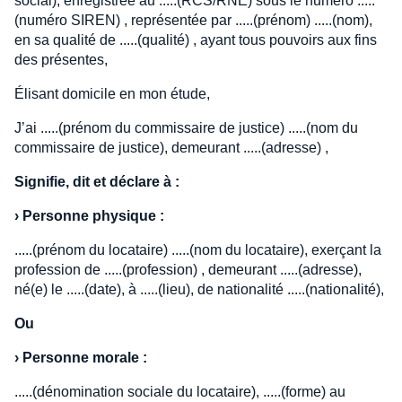
social), enregistrée au .....(RCS/RNE) sous le numéro .....
(numéro SIREN) , représentée par .....(prénom) .....(nom),
en sa qualité de .....(qualité) , ayant tous pouvoirs aux fins
des présentes,
Élisant domicile en mon étude,
J’ai .....(prénom du commissaire de justice) .....(nom du
commissaire de justice), demeurant .....(adresse) ,
Signifie, dit et déclare à :
›
Personne physique :
.....(prénom du locataire) .....(nom du locataire), exerçant la
profession de .....(profession) , demeurant .....(adresse),
né(e) le .....(date), à .....(lieu), de nationalité .....(nationalité),
Ou
›
Personne morale :
.....(dénomination sociale du locataire), .....(forme) au