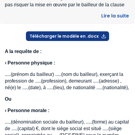
pas risquer la mise en œuvre par le bailleur de la clause
résolutoire ou l’introduction d’une action en résiliation du
Lire la suite
bail.
La formule ci-dessous est celle d’une opposition signifiée
Télécharger le modèle en .docx
par acte extrajudiciaire, forme qui, compte tenu de
l’importance de cet acte et au regard des risques liés à la
lettre recommandée, reste très fortement conseillée.
A la requête de :
Voir l'étude Baux commerciaux .
›
Personne physique :
.....(prénom du bailleur) .....(nom du bailleur), exerçant la
profession de .....(profession), demeurant .....(adresse) ,
né(e) le .....(date), à .....(lieu), de nationalité .....(nationalité),
Ou
›
Personne morale :
.....(dénomination sociale du bailleur), .....(forme) au capital
de .....(capital) €, dont le siège social est situé .....(siège