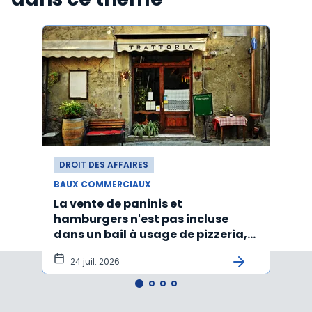
DROIT DES AFFAIRES
DROI
BAUX COMMERCIAUX
BAUX
La vente de paninis et
L'im
hamburgers n'est pas incluse
non r
dans un bail à usage de pizzeria,
forma
pâtes, salades
princ
24 juil. 2026
3 j