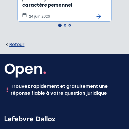
caractère personnel
l'in
pers
24 juin 2026
12 
Retour
Trouvez rapidement et gratuitement une
réponse fiable à votre question juridique