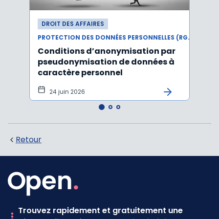
DROIT DES AFFAIRES
DROI
PROTECTION DES DONNÉES PERSONNELLES (RGPD)
Conditions d’anonymisation par
Viol
pseudonymisation de données à
pers
caractère personnel
l'in
pers
24 juin 2026
12 
Retour
Trouvez rapidement et gratuitement une