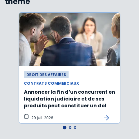
thème
DROIT DES AFFAIRES
DROI
CONTRATS COMMERCIAUX
CONT
Annoncer la fin d’un concurrent en
La c
liquidation judiciaire et de ses
somm
produits peut constituer un dol
condi
tran
29 juil. 2026
27 