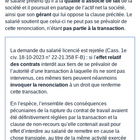
le salarié prétend qu'il a la
qualité d’associé de fait
de la
société et il poursuit en partage de l’actif net la société,
ainsi que son
gérant
qui lui oppose la clause précitée. Le
salarié soutient que celui-ci ne peut pas se prévaloir de
cette renonciation, n’étant
pas partie à la transaction
.
La demande du salarié licencié est rejetée (Cass. 1e
civ. 18-10-2023 n° 22-21.358 F-B) : si l’
effet relatif
des contrats
interdit aux tiers de se prévaloir de
l’autorité d’une transaction à laquelle ils ne sont pas
intervenus, ces mêmes tiers peuvent néanmoins
invoquer la renonciation
à un droit que renferme
cette transaction.
En l’espèce, l’ensemble des conséquences
pécuniaires de la rupture du contrat de travail avaient
été définitivement réglées par la transaction et la
clause de non-recours qu’elle contenait avait pour
effet d’interdire au salarié de remettre en cause la
chose transigée, au titre de la même activité exercée