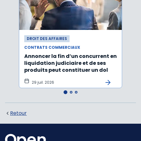
DROIT DES AFFAIRES
DROI
CONTRATS COMMERCIAUX
CONT
Annoncer la fin d’un concurrent en
La c
liquidation judiciaire et de ses
somm
produits peut constituer un dol
condi
tran
29 juil. 2026
27 
Retour