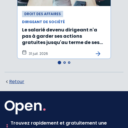
DROIT DES AFFAIRES
DROI
DIRIGEANT DE SOCIÉTÉ
DIRIG
Le salarié devenu dirigeant n'a
Faut
pas à garder ses actions
d’un
gratuites jusqu'au terme de ses
ayan
fonctions
léga
31 juil. 2026
22 
Retour
Trouvez rapidement et gratuitement une