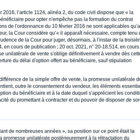
 2016, l’article 1124, alinéa 2, du code civil dispose que « la
énéficiaire pour opter n'empêche pas la formation du contrat
tions de l'ordonnance du 10 février 2016 ne sont applicables qu'
eur, la Cour considère qu’« il apparaît nécessaire, compte tenu 
prudence de la Cour pour juger, désormais, à l'instar de la troisi
4, en cours de publication ; 20 oct. 2021, n° 20-18.514, en cours
e unilatérale de vente s'oblige définitivement à vendre dès cett
ure du délai d'option offert au bénéficiaire, sauf stipulation
a différence de la simple offre de vente, la promesse unilatérale d
 contient, outre le consentement du vendeur, les éléments essenti
d'option du bénéficiaire et à la date duquel s'apprécient les condit
acité du promettant à contracter et du pouvoir de disposer de so
nt de nombreuses années », sa position sur ce point était la
 la promesse unilatérale postérieurement à la rétractation du