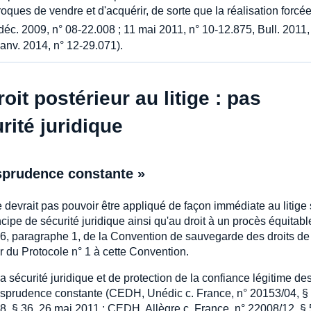
oques de vendre et d'acquérir, de sorte que la réalisation forcé
 déc. 2009, n° 08-22.008 ; 11 mai 2011, n° 10-12.875, Bull. 2011, I
janv. 2014, n° 12-29.071).
it postérieur au litige : pas
rité juridique
isprudence constante »
e devrait pas pouvoir être appliqué de façon immédiate au litige
ncipe de sécurité juridique ainsi qu'au droit à un procès équitabl
cle 6, paragraphe 1, de la Convention de sauvegarde des droits de
er du Protocole n° 1 à cette Convention.
a sécurité juridique et de protection de la confiance légitime de
urisprudence constante (CEDH, Unédic c. France, n° 20153/04, §
 § 36, 26 mai 2011 ; CEDH, Allègre c. France, n° 22008/12, § 