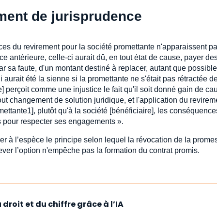
ment de jurisprudence
ces du revirement pour la société promettante n'apparaissent p
ce antérieure, celle-ci aurait dû, en tout état de cause, payer de
 sa faute, d'un montant destiné à replacer, autant que possible,
 aurait été la sienne si la promettante ne s'était pas rétractée d
nte] perçoit comme une injustice le fait qu'il soit donné gain de ca
 tout changement de solution juridique, et l'application du revirem
ettante1], plutôt qu'à la société [bénéficiaire], les conséquenc
tres pour respecter ses engagements ».
er à l’espèce le principe selon lequel la révocation de la prome
lever l’option n'empêche pas la formation du contrat promis.
droit et du chiffre grâce à l’IA