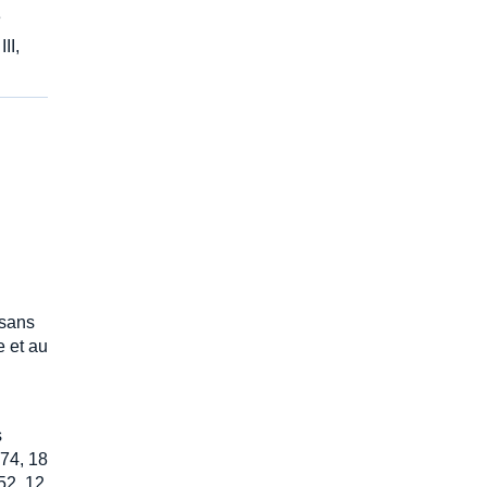
e
II,
 sans
e et au
s
 74, 18
52, 12