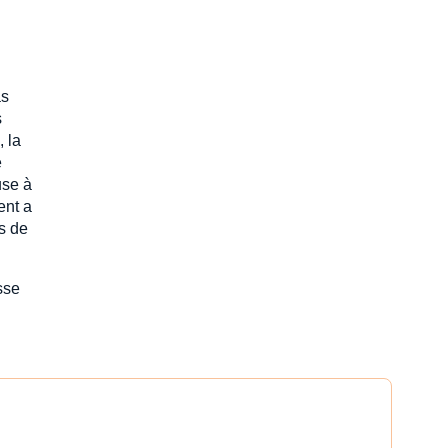
as
s
 la
e
use à
ent a
es de
sse