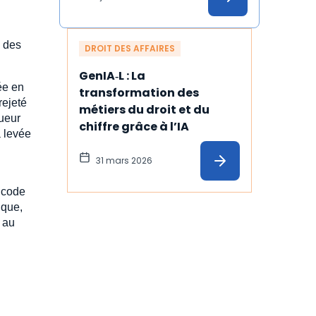
e des
DROIT DES AFFAIRES
GenIA‑L : La 
ée en
transformation des 
rejeté
métiers du droit et du 
gueur
chiffre grâce à l’IA
a levée
31 mars 2026
u code
ique,
d au