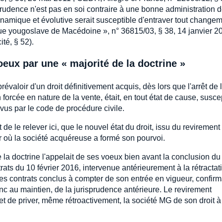
isprudence n'est pas en soi contraire à une bonne administration d
namique et évolutive serait susceptible d'entraver tout change
ue yougoslave de Macédoine », n° 36815/03, § 38, 14 janvier 20
ité, § 52).
oeux par une « majorité de la doctrine »
valoir d'un droit définitivement acquis, dès lors que l'arrêt de 
orcée en nature de la vente, était, en tout état de cause, susce
vus par le code de procédure civile.
 de le relever ici, que le nouvel état du droit, issu du revirement
ur où la société acquéreuse a formé son pourvoi.
e la doctrine l'appelait de ses voeux bien avant la conclusion du
rats du 10 février 2016, intervenue antérieurement à la rétractat
les contrats conclus à compter de son entrée en vigueur, confirm
nc au maintien, de la jurisprudence antérieure. Le revirement
et de priver, même rétroactivement, la société MG de son droit à