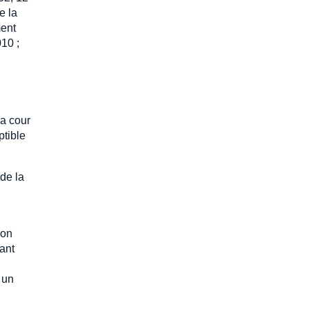
e la
ment
10 ;
la cour
ptible
 de la
ion
ant
 un