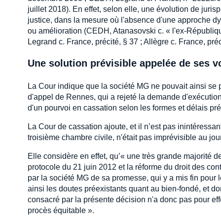
juillet 2018). En effet, selon elle, une évolution de jur
justice, dans la mesure où l'absence d'une approche dy
ou amélioration (CEDH, Atanasovski c. « l'ex-Républiq
Legrand c. France, précité, § 37 ; Allègre c. France, préc
Une solution prévisible appelée de ses v
La Cour indique que la société MG ne pouvait ainsi se pré
d'appel de Rennes, qui a rejeté la demande d'exécution f
d'un pourvoi en cassation selon les formes et délais pré
La Cour de cassation ajoute, et il n’est pas inintéressant
troisième chambre civile, n'était pas imprévisible au jo
Elle considère en effet, qu’« une très grande majorité d
protocole du 21 juin 2012 et la réforme du droit des cont
par la société MG de sa promesse, qui y a mis fin pour 
ainsi les doutes préexistants quant au bien-fondé, et do
consacré par la présente décision n'a donc pas pour eff
procès équitable ».