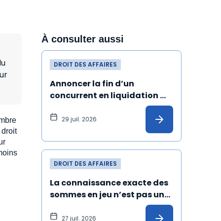
À consulter aussi
du
DROIT DES AFFAIRES
ur
Annoncer la fin d’un 
concurrent en liquidation 
judiciaire et de ses produits 
peut constituer un dol
29 juil. 2026
mbre
droit
ur
moins
DROIT DES AFFAIRES
La connaissance exacte des 
sommes en jeu n’est pas une 
condition de validité de la 
transaction
27 juil. 2026