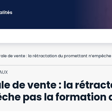
alités
IAUX
e de vente : la rétract
he pas la formation d