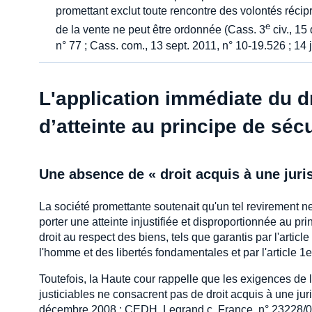
promettant exclut toute rencontre des volontés récipr
e
de la vente ne peut être ordonnée (Cass. 3
civ., 15
n° 77 ; Cass. com., 13 sept. 2011, n° 10-19.526 ; 14 
L'application immédiate du dro
d’atteinte au principe de sécu
Une absence de « droit acquis à une jur
La société promettante soutenait qu'un tel revirement n
porter une atteinte injustifiée et disproportionnée au pri
droit au respect des biens, tels que garantis par l'arti
l'homme et des libertés fondamentales et par l'article 1
Toutefois, la Haute cour rappelle que les exigences de l
justiciables ne consacrent pas de droit acquis à une j
décembre 2008 ; CEDH, Legrand c. France, n° 23228/08,