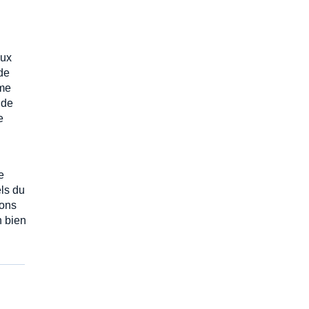
aux
de
ème
 de
e
e
els du
ions
n bien