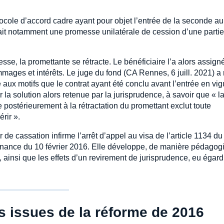
tocole d’accord cadre ayant pour objet l’entrée de la seconde au
oyait notamment une promesse unilatérale de cession d’une parti
esse, la promettante se rétracte. Le bénéficiaire l’a alors assign
ages et intérêts. Le juge du fond (CA Rennes, 6 juill. 2021) a 
aux motifs que le contrat ayant été conclu avant l’entrée en vi
er la solution alors retenue par la jurisprudence, à savoir que « l
e postérieurement à la rétractation du promettant exclut toute
rir ».
de cassation infirme l’arrêt d’appel au visa de l’article 1134 d
donnance du 10 février 2016. Elle développe, de manière pédagog
me, ainsi que les effets d’un revirement de jurisprudence, eu égar
ns issues de la réforme de 2016