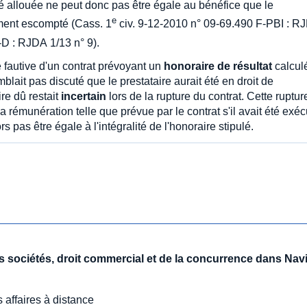
é allouée ne peut donc pas être égale au bénéfice que le
e
ement escompté (Cass. 1
civ. 9-12-2010 n° 09-69.490 F-PBI : R
-D : RJDA 1/13 n° 9).
 fautive d'un contrat prévoyant un
honoraire de résultat
calcul
lait pas discuté que le prestataire aurait été en droit de
re dû restait
incertain
lors de la rupture du contrat. Cette ruptur
a rémunération telle que prévue par le contrat s'il avait été exéc
 pas être égale à l'intégralité de l'honoraire stipulé.
des sociétés, droit commercial et de la concurrence dans Nav
 affaires à distance