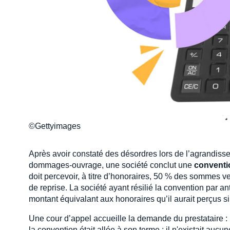
©Gettyimages
Après avoir constaté des désordres lors de l’agrandiss
dommages-ouvrage, une société conclut une
conventio
doit percevoir, à titre d’honoraires, 50 % des sommes ve
de reprise. La société ayant résilié la convention par a
montant équivalant aux honoraires qu’il aurait perçus si
Une cour d’appel accueille la demande du prestataire : i
la convention était allée à son terme ; il n'existait aucun