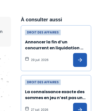
À consulter aussi
on
DROIT DES AFFAIRES
Annoncer la fin d’un 
concurrent en liquidation 
judiciaire et de ses produits 
peut constituer un dol
29 juil. 2026
DROIT DES AFFAIRES
La connaissance exacte des 
sommes en jeu n’est pas une 
condition de validité de la 
transaction
27 juil. 2026