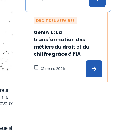
DROIT DES AFFAIRES
GenIA‑L : La 
transformation des 
métiers du droit et du 
chiffre grâce à l’IA
31 mars 2026
reur
rnier
travaux
n
vue si