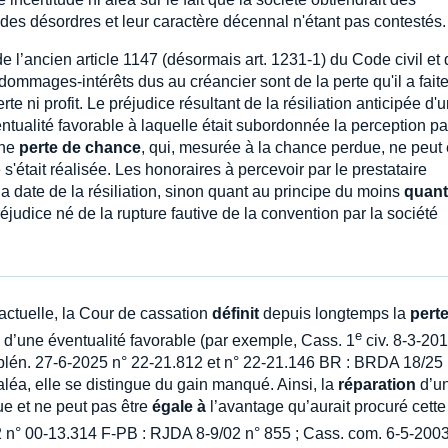
des désordres et leur caractère décennal n'étant pas contestés.
de l’ancien article 1147 (désormais art. 1231-1) du Code civil et
dommages-intérêts dus au créancier sont de la perte qu'il a faite
erte ni profit. Le préjudice résultant de la résiliation anticipée d'
entualité favorable à laquelle était subordonnée la perception pa
une
perte de chance
, qui, mesurée à la chance perdue, ne peut 
 s'était réalisée. Les honoraires à percevoir par le prestataire
la date de la résiliation, sinon quant au principe du moins
quant
réjudice né de la rupture fautive de la convention par la société
actuelle, la Cour de cassation
définit
depuis longtemps la
pert
e
e d’une éventualité favorable (par exemple, Cass. 1
civ. 8-3-20
plén. 27-6-2025 n° 22-21.812 et n° 22-21.146 BR : BRDA 18/25 i
aléa, elle se distingue du gain manqué. Ainsi, la
réparation
d’u
ue et ne peut pas être
égale à
l’avantage qu’aurait procuré cette
2 n° 00-13.314 F-PB : RJDA 8-9/02 n° 855 ; Cass. com. 6-5-200