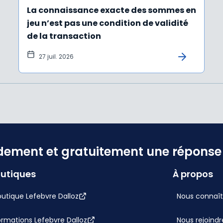
La connaissance exacte des sommes en
jeu n’est pas une condition de validité
de la transaction
27 juil. 2026
dement et gratuitement une réponse f
utiques
À propos
utique Lefebvre Dalloz
Nous connaît
ormations Lefebvre Dalloz
Nous rejoindr