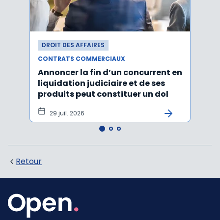
DROIT DES AFFAIRES
DROI
CONTRATS COMMERCIAUX
CONT
Annoncer la fin d’un concurrent en
La c
liquidation judiciaire et de ses
somm
produits peut constituer un dol
condi
tran
29 juil. 2026
27 
Retour