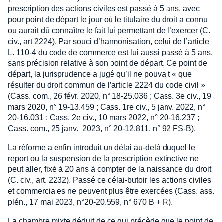
prescription des actions civiles est passé à 5 ans, avec
pour point de départ le jour où le titulaire du droit a connu
ou aurait dû connaître le fait lui permettant de l’exercer (C.
civ., art 2224). Par souci d’harmonisation, celui de l’article
L. 110-4 du code de commerce est lui aussi passé à 5 ans,
sans précision relative à son point de départ. Ce point de
départ, la jurisprudence a jugé qu’il ne pouvait « que
résulter du droit commun de l’article 2224 du code civil »
(Cass. com., 26 févr. 2020, n° 18-25.036 ; Cass. 3e civ., 19
mars 2020, n° 19-13.459 ; Cass. 1re civ., 5 janv. 2022, n°
20-16.031 ; Cass. 2e civ., 10 mars 2022, n° 20-16.237 ;
Cass. com., 25 janv. 2023, n° 20-12.811, n° 92 FS-B).
La réforme a enfin introduit un délai au-delà duquel le
report ou la suspension de la prescription extinctive ne
peut aller, fixé à 20 ans à compter de la naissance du droit
(C. civ., art. 2232). Passé ce délai-butoir les actions civiles
et commerciales ne peuvent plus être exercées (Cass. ass.
plén., 17 mai 2023, n°20-20.559, n° 670 B + R).
La chambre mixte déduit de ce qui précède que le point de