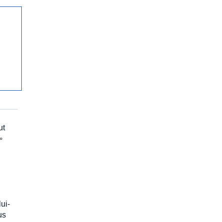
ut
°
ui-
us