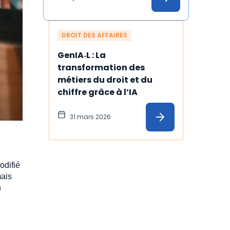
DROIT DES AFFAIRES
GenIA‑L : La 
transformation des 
métiers du droit et du 
chiffre grâce à l’IA
31 mars 2026
odifié
mais
n