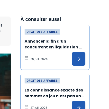
À consulter aussi
es
e
DROIT DES AFFAIRES
Annoncer la fin d’un 
concurrent en liquidation 
judiciaire et de ses produits 
peut constituer un dol
29 juil. 2026
DROIT DES AFFAIRES
La connaissance exacte des 
sommes en jeu n’est pas une 
condition de validité de la 
transaction
27 juil. 2026