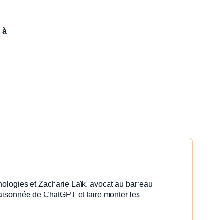
e
t à
nologies et Zacharie Laïk. avocat au barreau
 raisonnée de ChatGPT et faire monter les