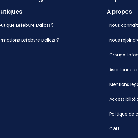
utiques
À propos
utique Lefebvre Dalloz
Nous connaît
ormations Lefebvre Dalloz
Nous rejoindr
Groupe Lefe
Assistance en
Mentions lég
Accessibilité
Politique de 
CGU