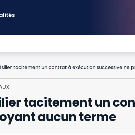
alités
IAUX
ilier tacitement un co
voyant aucun terme