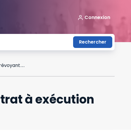
Connexion
Rechercher
Une partie peut résilier tacitement un contrat à exécution successive ne prévoyant aucun terme
ntrat à exécution