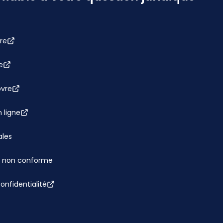
re
e
bvre
 ligne
ales
 : non conforme
confidentialité